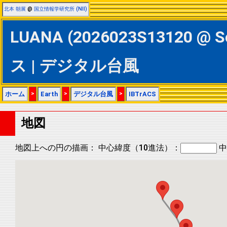
北本 朝展
@
国立情報学研究所 (NII)
LUANA (2026023S13120 @ 
ス | デジタル台風
ホーム
>
Earth
>
デジタル台風
>
IBTrACS
地図
地図上への円の描画：
中心緯度（10進法）：
中