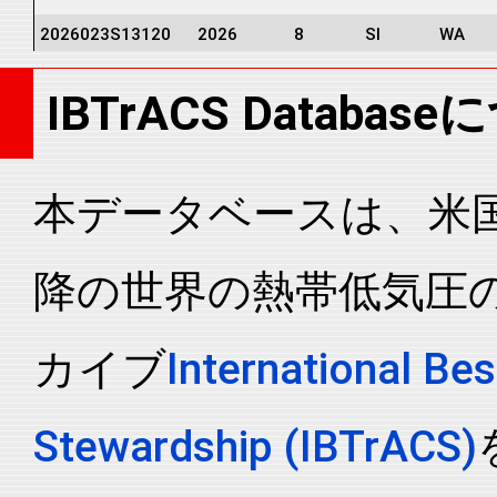
2026023S13120
2026
8
SI
WA
2026023S13120
2026
8
SI
WA
IBTrACS Databas
2026023S13120
2026
8
SI
WA
2026023S13120
2026
8
SI
WA
2026023S13120
2026
8
SI
WA
本データベースは、米国N
2026023S13120
2026
8
SI
WA
降の世界の熱帯低気圧
カイブ
International Bes
Stewardship (IBTrACS)