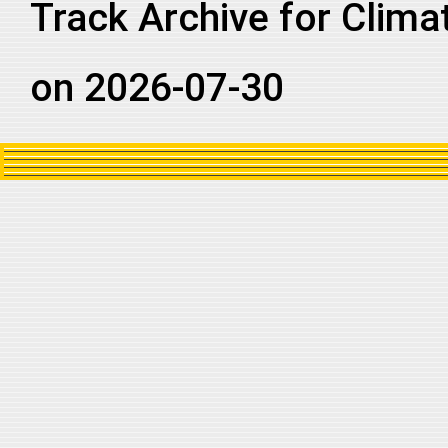
Track Archive for Clima
2026095S14172
2026
24
SP
MM
2026095S14172
2026
24
SP
MM
on 2026-07-30