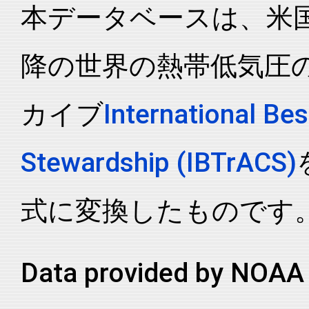
本データベースは、米国N
2026095S14172
2026
24
SP
MM
2026095S14172
2026
24
SP
MM
降の世界の熱帯低気圧
2026095S14172
2026
24
SP
MM
2026095S14172
2026
24
SP
MM
カイブ
International Bes
2026095S14172
2026
24
SP
MM
2026095S14172
2026
24
SP
MM
Stewardship (IBTrACS)
2026095S14172
2026
24
SP
MM
2026095S14172
2026
24
SP
MM
式に変換したものです
2026095S14172
2026
24
SP
MM
2026095S14172
2026
24
SP
MM
Data provided by NOAA 
2026095S14172
2026
24
SP
MM
2026095S14172
2026
24
SP
MM