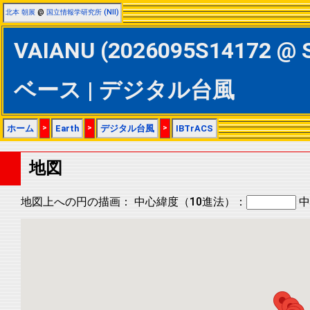
北本 朝展
@
国立情報学研究所 (NII)
VAIANU (2026095S14172 @ S
ベース | デジタル台風
ホーム
>
Earth
>
デジタル台風
>
IBTrACS
地図
地図上への円の描画：
中心緯度（10進法）：
中