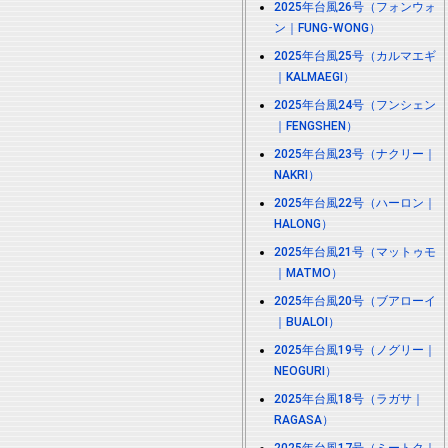
2025年台風26号（フォンウォ
ン｜FUNG-WONG）
2025年台風25号（カルマエギ
｜KALMAEGI）
2025年台風24号（フンシェン
｜FENGSHEN）
2025年台風23号（ナクリー｜
NAKRI）
2025年台風22号（ハーロン｜
HALONG）
2025年台風21号（マットゥモ
｜MATMO）
2025年台風20号（ブアローイ
｜BUALOI）
2025年台風19号（ノグリー｜
NEOGURI）
2025年台風18号（ラガサ｜
RAGASA）