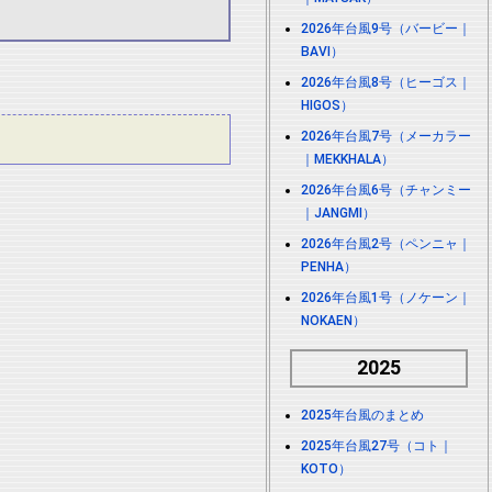
2026年台風9号（バービー｜
BAVI）
2026年台風8号（ヒーゴス｜
HIGOS）
2026年台風7号（メーカラー
｜MEKKHALA）
2026年台風6号（チャンミー
｜JANGMI）
2026年台風2号（ペンニャ｜
PENHA）
2026年台風1号（ノケーン｜
NOKAEN）
2025
2025年台風のまとめ
2025年台風27号（コト｜
KOTO）