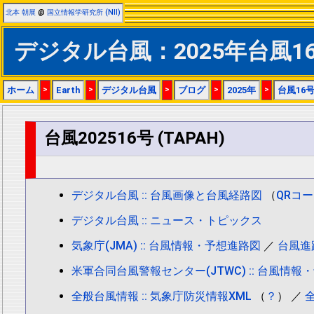
北本 朝展
@
国立情報学研究所 (NII)
デジタル台風：2025年台風1
ホーム
>
Earth
>
デジタル台風
>
ブログ
>
2025年
>
台風16
台風202516号 (TAPAH)
デジタル台風 :: 台風画像と台風経路図
（
QRコ
デジタル台風 :: ニュース・トピックス
気象庁(JMA) :: 台風情報・予想進路図
／
台風進
米軍合同台風警報センター(JTWC) :: 台風情報
全般台風情報 :: 気象庁防災情報XML
（
？
） ／