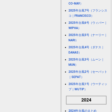
CO-MAY）
2025年台風7号（フランシス
コ｜FRANCISCO）
2025年台風6号（ウィパー｜
WIPHA）
2025年台風5号（ナーリー｜
NARI）
2025年台風4号（ダナス｜
DANAS）
2025年台風3号（ムーン｜
MUN）
2025年台風2号（セーパット
｜SEPAT）
2025年台風1号（ウーティッ
プ｜WUTIP）
2024
2024年台風のまとめ