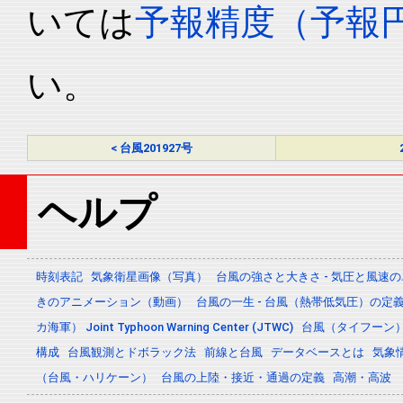
いては
予報精度（予報
い。
< 台風201927号
ヘルプ
時刻表記
気象衛星画像（写真）
台風の強さと大きさ - 気圧と風速
きのアニメーション（動画）
台風の一生 - 台風（熱帯低気圧）の
カ海軍） Joint Typhoon Warning Center (JTWC)
台風（タイフーン
構成
台風観測とドボラック法
前線と台風
データベースとは
気象
（台風・ハリケーン）
台風の上陸・接近・通過の定義
高潮・高波