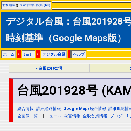
北本 朝展
@
国立情報学研究所 (NII)
デジタル台風：台風201928号 
時刻基準（Google Maps版）
ホーム
>
Earth
>
デジタル台風
|
ヘルプ
< 台風201927号
台風201928号 (KAM
総合情報
詳細経路情報
Google Maps経路情報
詳細風速情
全画像一覧
||
ニュース
災害情報
全般台風情報
ブログ
リ