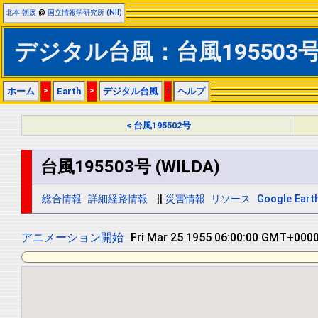
北本 朝展
@
国立情報学研究所 (NII)
デジタル台風：台風195503号 (
ホーム
>
Earth
>
デジタル台風
|
ヘルプ
< 台風195502号
台風195503号 (WILDA)
総合情報
詳細経路情報
||
災害情報
リソース
Google Eart
アニメーション開始
Fri Mar 25 1955 12:00:00 GMT+0000