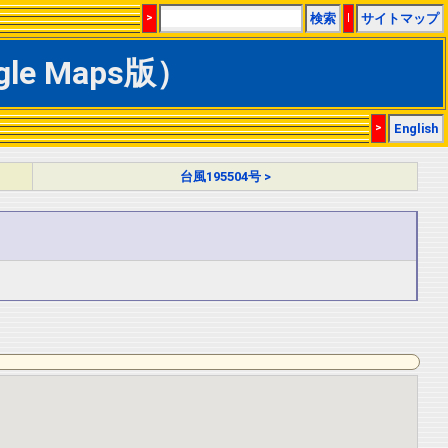
>
検索
|
サイトマップ
le Maps版）
>
English
台風195504号 >