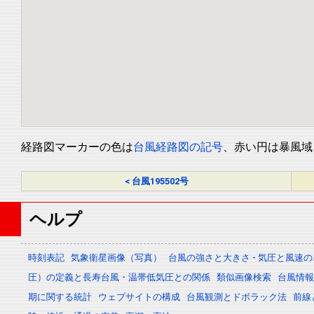
経路図マーカーの色は
台風経路図の記号
、赤い円は暴風域
< 台風195502号
ヘルプ
時刻表記
気象衛星画像（写真）
台風の強さと大きさ - 気圧と風速
圧）の定義と長寿台風・温帯低気圧との関係
類似画像検索
台風情報 -
期に関する統計
ウェブサイトの構成
台風観測とドボラック法
前線