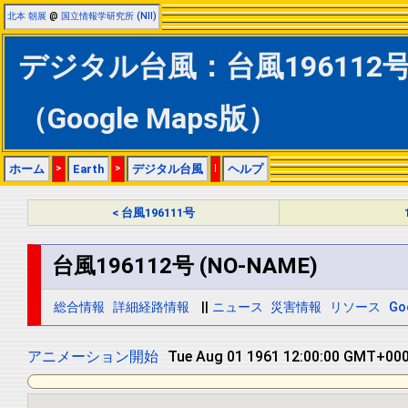
北本 朝展
@
国立情報学研究所 (NII)
デジタル台風：台風196112号 (
（Google Maps版）
ホーム
>
Earth
>
デジタル台風
|
ヘルプ
< 台風196111号
台風196112号 (NO-NAME)
総合情報
詳細経路情報
||
ニュース
災害情報
リソース
Go
アニメーション開始
Tue Aug 01 1961 12:00:00 GMT+0000