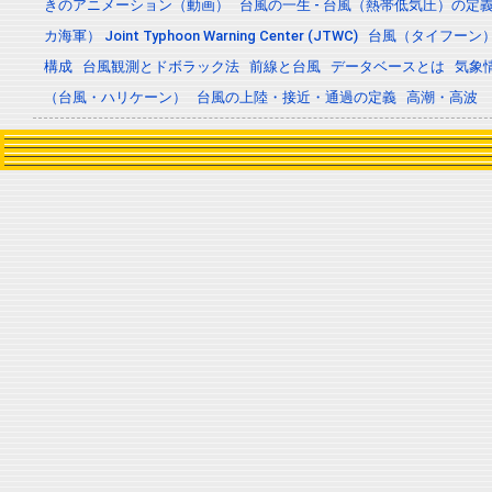
きのアニメーション（動画）
台風の一生 - 台風（熱帯低気圧）の
カ海軍） Joint Typhoon Warning Center (JTWC)
台風（タイフーン
構成
台風観測とドボラック法
前線と台風
データベースとは
気象
（台風・ハリケーン）
台風の上陸・接近・通過の定義
高潮・高波