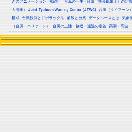
きのアニメーション（動画）
台風の一生 - 台風（熱帯低気圧）の
カ海軍） Joint Typhoon Warning Center (JTWC)
台風（タイフーン
構成
台風観測とドボラック法
前線と台風
データベースとは
気象
（台風・ハリケーン）
台風の上陸・接近・通過の定義
高潮・高波