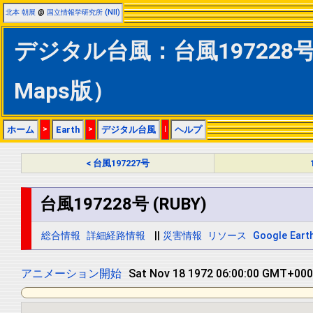
北本 朝展
@
国立情報学研究所 (NII)
デジタル台風：台風197228号 (
Maps版）
ホーム
>
Earth
>
デジタル台風
|
ヘルプ
< 台風197227号
台風197228号 (RUBY)
総合情報
詳細経路情報
||
災害情報
リソース
Google Eart
アニメーション開始
Sat Nov 18 1972 18:00:00 GMT+0000