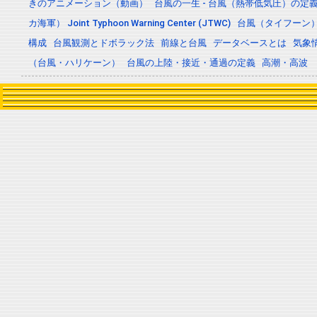
きのアニメーション（動画）
台風の一生 - 台風（熱帯低気圧）の
カ海軍） Joint Typhoon Warning Center (JTWC)
台風（タイフーン
構成
台風観測とドボラック法
前線と台風
データベースとは
気象
（台風・ハリケーン）
台風の上陸・接近・通過の定義
高潮・高波