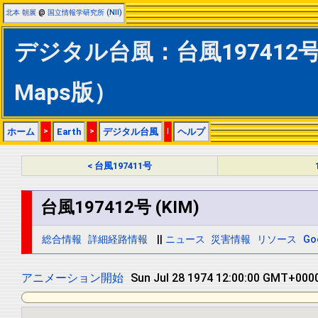
北本 朝展
@
国立情報学研究所 (NII)
デジタル台風：台風197412号 (
Maps版）
ホーム
>
Earth
>
デジタル台風
|
ヘルプ
< 台風197411号
台風197412号 (KIM)
総合情報
詳細経路情報
||
ニュース
災害情報
リソース
Go
アニメーション開始
Sun Jul 28 1974 12:00:00 GMT+0000