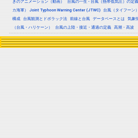
きのアニメーション（動画）
台風の一生 - 台風（熱帯低気圧）の
カ海軍） Joint Typhoon Warning Center (JTWC)
台風（タイフーン
構成
台風観測とドボラック法
前線と台風
データベースとは
気象
（台風・ハリケーン）
台風の上陸・接近・通過の定義
高潮・高波