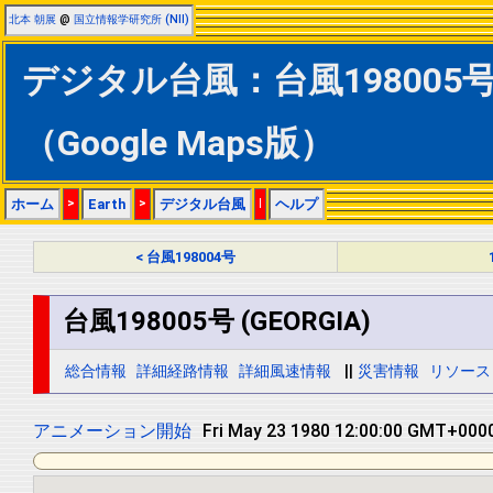
北本 朝展
@
国立情報学研究所 (NII)
デジタル台風：台風198005号 (
（Google Maps版）
ホーム
>
Earth
>
デジタル台風
|
ヘルプ
< 台風198004号
台風198005号 (GEORGIA)
総合情報
詳細経路情報
詳細風速情報
||
災害情報
リソース
アニメーション開始
Sat May 24 1980 00:00:00 GMT+0000