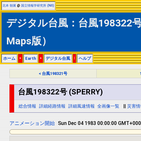
北本 朝展
@
国立情報学研究所 (NII)
デジタル台風：台風198322号 (
Maps版）
ホーム
>
Earth
>
デジタル台風
|
ヘルプ
< 台風198321号
台風198322号 (SPERRY)
総合情報
詳細経路情報
詳細風速情報
全画像一覧
||
災害情
アニメーション開始
Sun Dec 04 1983 12:00:00 GMT+0000