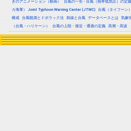
きのアニメーション（動画）
台風の一生 - 台風（熱帯低気圧）の
カ海軍） Joint Typhoon Warning Center (JTWC)
台風（タイフーン
構成
台風観測とドボラック法
前線と台風
データベースとは
気象
（台風・ハリケーン）
台風の上陸・接近・通過の定義
高潮・高波