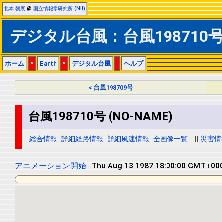
北本 朝展
@
国立情報学研究所 (NII)
デジタル台風：台風198710号 (
ホーム
>
Earth
>
デジタル台風
|
ヘルプ
< 台風198709号
台風198710号 (NO-NAME)
総合情報
詳細経路情報
詳細風速情報
全画像一覧
||
災害情
アニメーション開始
Fri Aug 14 1987 06:00:00 GMT+0000