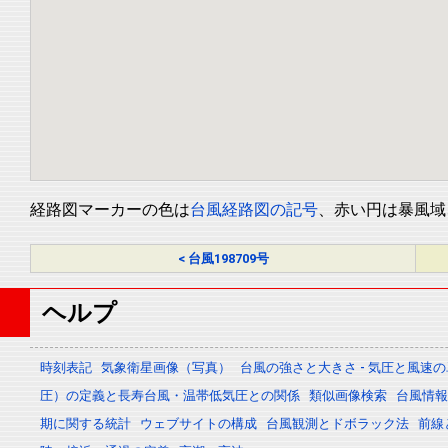
経路図マーカーの色は
台風経路図の記号
、赤い円は暴風域
< 台風198709号
ヘルプ
時刻表記
気象衛星画像（写真）
台風の強さと大きさ - 気圧と風速
圧）の定義と長寿台風・温帯低気圧との関係
類似画像検索
台風情報 -
期に関する統計
ウェブサイトの構成
台風観測とドボラック法
前線