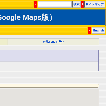
>
検索
|
サイトマップ
ogle Maps版）
>
English
台風198711号 >
N