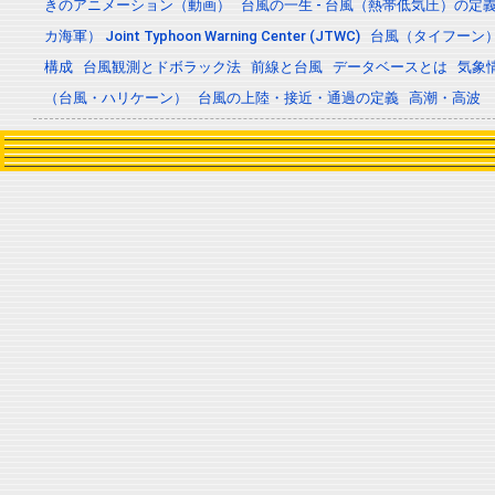
きのアニメーション（動画）
台風の一生 - 台風（熱帯低気圧）の
カ海軍） Joint Typhoon Warning Center (JTWC)
台風（タイフーン
構成
台風観測とドボラック法
前線と台風
データベースとは
気象
（台風・ハリケーン）
台風の上陸・接近・通過の定義
高潮・高波