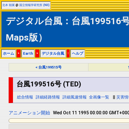
北本 朝展
@
国立情報学研究所 (NII)
デジタル台風：台風199516号 (
Maps版）
ホーム
>
Earth
>
デジタル台風
|
ヘルプ
< 台風199515号
台風199516号 (TED)
総合情報
詳細経路情報
詳細風速情報
全画像一覧
||
災害情
アニメーション開始
Wed Oct 11 1995 12:00:00 GMT+000