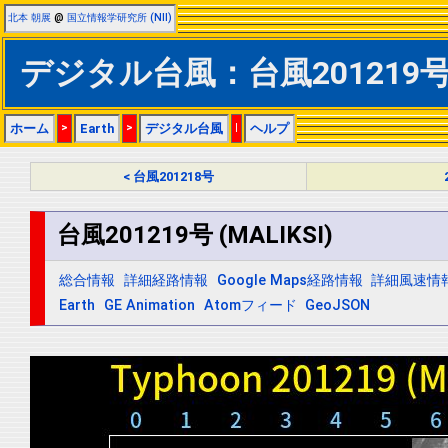
北本 朝展
@
国立情報学研究所 (NII)
デジタル台風：台風201219号 (
ホーム
>
Earth
>
デジタル台風
|
ヘルプ
< 台風201218号
台風201219号 (MALIKSI)
総合情報
詳細経路情報
Google Maps経路情報
詳細風速情
Earth
GE Animation
Atomフィード
GeoJSON