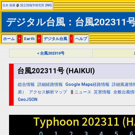
北本 朝展
@
国立情報学研究所 (NII)
デジタル台風：台風202311号 (
ホーム
>
Earth
>
デジタル台風
|
ヘルプ
< 台風202310号
台風202311号 (HAIKUI)
総合情報
詳細経路情報
Google Maps経路情報
詳細風速情
差）
アクセス解析マップ
||
ニュース
災害情報
全般台風情
GeoJSON