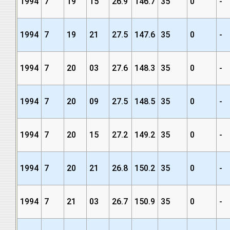
1994
7
19
15
26.9
146.7
35
0
-
1994
7
19
21
27.5
147.6
35
0
-
1994
7
20
03
27.6
148.3
35
0
-
1994
7
20
09
27.5
148.5
35
0
-
1994
7
20
15
27.2
149.2
35
0
-
1994
7
20
21
26.8
150.2
35
0
-
1994
7
21
03
26.7
150.9
35
0
-