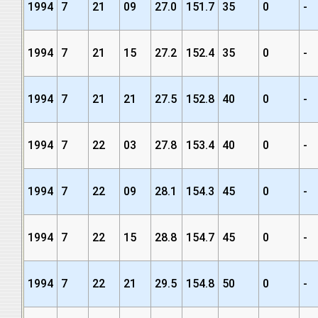
1994
7
21
09
27.0
151.7
35
0
-
1994
7
21
15
27.2
152.4
35
0
-
1994
7
21
21
27.5
152.8
40
0
-
1994
7
22
03
27.8
153.4
40
0
-
1994
7
22
09
28.1
154.3
45
0
-
1994
7
22
15
28.8
154.7
45
0
-
1994
7
22
21
29.5
154.8
50
0
-