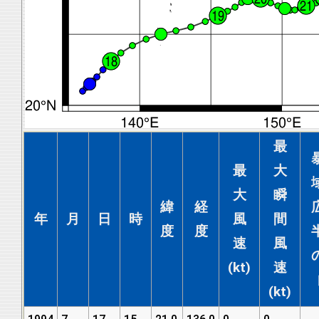
最
最
大
大
瞬
緯
経
年
月
日
時
風
間
度
度
速
風
(kt)
速
(kt)