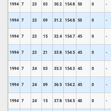
1994
7
23
03
30.2
154.8
50
0
-
1994
7
23
09
31.2
154.8
50
0
-
1994
7
23
15
32.4
154.7
45
0
-
1994
7
23
21
33.8
154.5
45
0
-
1994
7
24
03
35.3
154.3
45
0
-
1994
7
24
09
36.5
154.2
45
0
-
1994
7
24
15
37.8
154.5
40
0
-