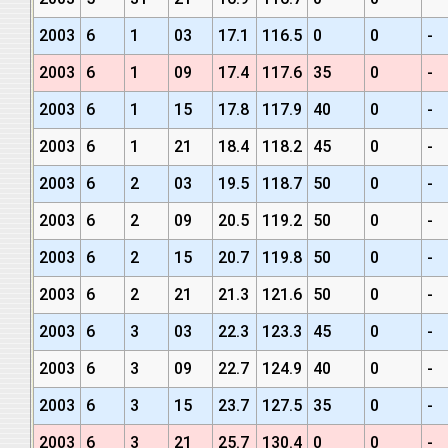
2003
6
1
03
17.1
116.5
0
0
-
2003
6
1
09
17.4
117.6
35
0
-
2003
6
1
15
17.8
117.9
40
0
-
2003
6
1
21
18.4
118.2
45
0
-
2003
6
2
03
19.5
118.7
50
0
-
2003
6
2
09
20.5
119.2
50
0
-
2003
6
2
15
20.7
119.8
50
0
-
2003
6
2
21
21.3
121.6
50
0
-
2003
6
3
03
22.3
123.3
45
0
-
2003
6
3
09
22.7
124.9
40
0
-
2003
6
3
15
23.7
127.5
35
0
-
2003
6
3
21
25.7
130.4
0
0
-