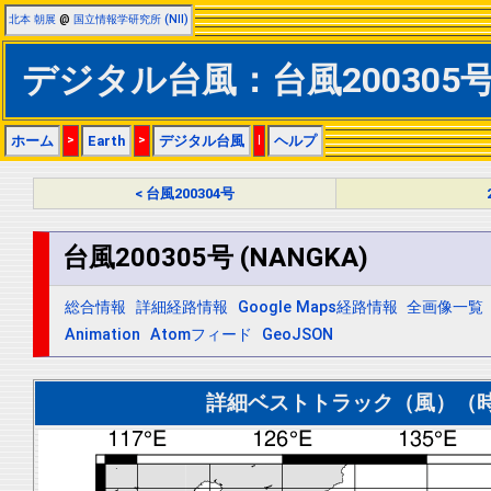
北本 朝展
@
国立情報学研究所 (NII)
デジタル台風：台風200305号 
ホーム
>
Earth
>
デジタル台風
|
ヘルプ
< 台風200304号
台風200305号 (NANGKA)
総合情報
詳細経路情報
Google Maps経路情報
全画像一覧
Animation
Atomフィード
GeoJSON
詳細ベストトラック（風）（時間