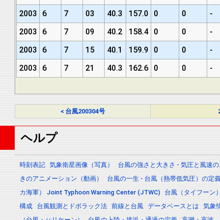
2003
6
7
03
40.3
157.0
0
0
-
2003
6
7
09
40.2
158.4
0
0
-
2003
6
7
15
40.1
159.9
0
0
-
2003
6
7
21
40.3
162.6
0
0
-
< 台風200304号
ヘルプ
時刻表記
気象衛星画像（写真）
台風の強さと大きさ - 気圧と風速
きのアニメーション（動画）
台風の一生 - 台風（熱帯低気圧）の
カ海軍） Joint Typhoon Warning Center (JTWC)
台風（タイフーン
構成
台風観測とドボラック法
前線と台風
データベースとは
気象
（台風・ハリケーン）
台風の上陸・接近・通過の定義
高潮・高波