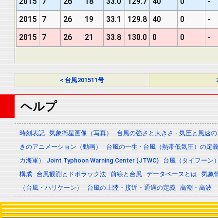
2015
7
26
18
33.0
129.7
40
0
-
2015
7
26
19
33.1
129.8
40
0
-
2015
7
26
21
33.8
130.0
0
0
-
< 台風201511号
ヘルプ
時刻表記
気象衛星画像（写真）
台風の強さと大きさ - 気圧と風速
きのアニメーション（動画）
台風の一生 - 台風（熱帯低気圧）の
カ海軍） Joint Typhoon Warning Center (JTWC)
台風（タイフーン
構成
台風観測とドボラック法
前線と台風
データベースとは
気象
（台風・ハリケーン）
台風の上陸・接近・通過の定義
高潮・高波