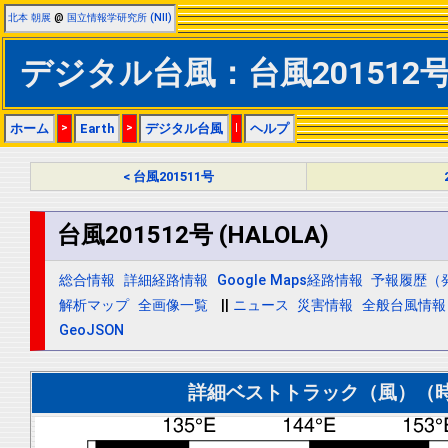
北本 朝展
@
国立情報学研究所 (NII)
デジタル台風：台風201512号 (
ホーム
>
Earth
>
デジタル台風
|
ヘルプ
< 台風201511号
台風201512号 (HALOLA)
総合情報
詳細経路情報
Google Maps経路情報
予報履歴（
解析マップ
全画像一覧
||
ニュース
災害情報
全般台風情報
GeoJSON
詳細ベストトラック（風）（時間