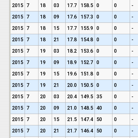
2015
7
18
03
17.7
158.5
0
0
-
2015
7
18
09
17.6
157.3
0
0
-
2015
7
18
15
17.7
155.9
0
0
-
2015
7
18
21
17.8
154.8
0
0
-
2015
7
19
03
18.2
153.6
0
0
-
2015
7
19
09
18.9
152.7
0
0
-
2015
7
19
15
19.6
151.8
0
0
-
2015
7
19
21
20.0
150.5
0
0
-
2015
7
20
03
20.4
149.5
35
0
-
2015
7
20
09
21.0
148.5
40
0
-
2015
7
20
15
21.5
147.4
50
0
-
2015
7
20
21
21.7
146.4
50
0
-