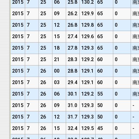
2015
7
25
06
25.8
130.2
65
0
南
2015
7
25
09
26.2
129.9
65
0
南
2015
7
25
12
26.8
129.8
65
0
南
2015
7
25
15
27.4
129.6
65
0
南
2015
7
25
18
27.8
129.3
65
0
南
2015
7
25
21
28.3
129.2
60
0
南
2015
7
26
00
28.8
129.1
60
0
南
2015
7
26
03
29.4
129.1
60
0
南
2015
7
26
06
30.1
129.2
55
0
南
2015
7
26
09
31.0
129.3
50
0
-
2015
7
26
12
31.7
129.3
50
0
-
2015
7
26
15
32.4
129.5
45
0
-