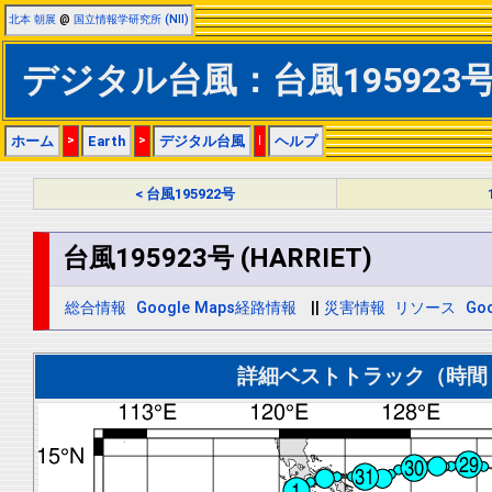
北本 朝展
@
国立情報学研究所 (NII)
デジタル台風：台風195923号 (
ホーム
>
Earth
>
デジタル台風
|
ヘルプ
< 台風195922号
台風195923号 (HARRIET)
総合情報
Google Maps経路情報
||
災害情報
リソース
Goo
詳細ベストトラック（時間＝