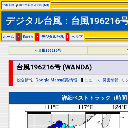
北本 朝展
@
国立情報学研究所 (NII)
デジタル台風：台風196216号 
ホーム
>
Earth
>
デジタル台風
|
ヘルプ
< 台風196215号
台風196216号 (WANDA)
総合情報
Google Maps経路情報
||
ニュース
災害情報
リ
詳細ベストトラック（時間＝