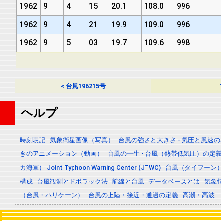
1962
9
4
15
20.1
108.0
996
1962
9
4
21
19.9
109.0
996
1962
9
5
03
19.7
109.6
998
< 台風196215号
ヘルプ
時刻表記
気象衛星画像（写真）
台風の強さと大きさ - 気圧と風速
きのアニメーション（動画）
台風の一生 - 台風（熱帯低気圧）の
カ海軍） Joint Typhoon Warning Center (JTWC)
台風（タイフーン
構成
台風観測とドボラック法
前線と台風
データベースとは
気象
（台風・ハリケーン）
台風の上陸・接近・通過の定義
高潮・高波