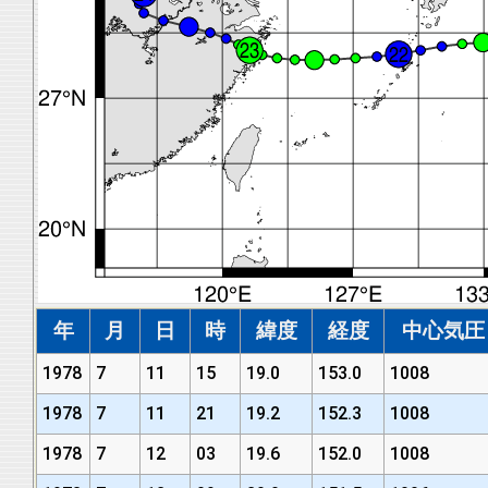
年
月
日
時
緯度
経度
中心気圧 (
1978
7
11
15
19.0
153.0
1008
1978
7
11
21
19.2
152.3
1008
1978
7
12
03
19.6
152.0
1008