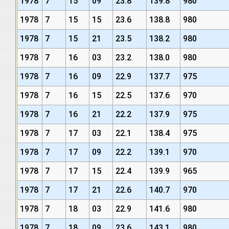
1978
7
15
09
23.8
139.8
980
1978
7
15
15
23.6
138.8
980
1978
7
15
21
23.5
138.2
980
1978
7
16
03
23.2
138.0
980
1978
7
16
09
22.9
137.7
975
1978
7
16
15
22.5
137.6
970
1978
7
16
21
22.2
137.9
975
1978
7
17
03
22.1
138.4
975
1978
7
17
09
22.2
139.1
970
1978
7
17
15
22.4
139.9
965
1978
7
17
21
22.6
140.7
970
1978
7
18
03
22.9
141.6
980
1978
7
18
09
23.6
143.1
980