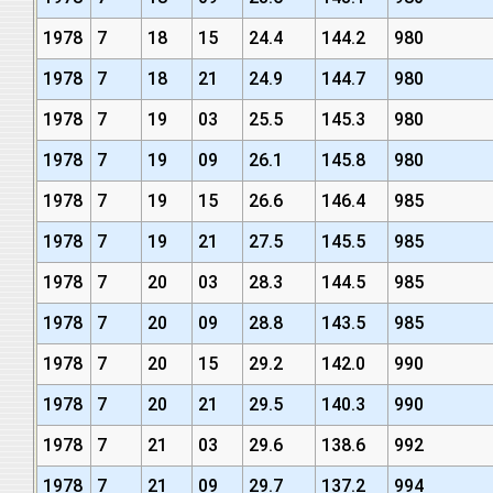
1978
7
18
15
24.4
144.2
980
1978
7
18
21
24.9
144.7
980
1978
7
19
03
25.5
145.3
980
1978
7
19
09
26.1
145.8
980
1978
7
19
15
26.6
146.4
985
1978
7
19
21
27.5
145.5
985
1978
7
20
03
28.3
144.5
985
1978
7
20
09
28.8
143.5
985
1978
7
20
15
29.2
142.0
990
1978
7
20
21
29.5
140.3
990
1978
7
21
03
29.6
138.6
992
1978
7
21
09
29.7
137.2
994