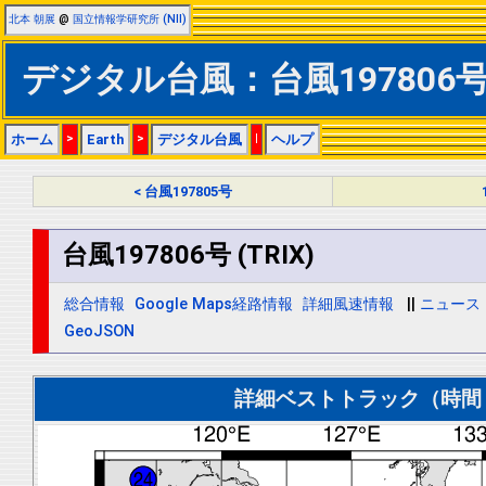
北本 朝展
@
国立情報学研究所 (NII)
デジタル台風：台風197806号 (
ホーム
>
Earth
>
デジタル台風
|
ヘルプ
< 台風197805号
台風197806号 (TRIX)
総合情報
Google Maps経路情報
詳細風速情報
||
ニュース
GeoJSON
詳細ベストトラック（時間＝