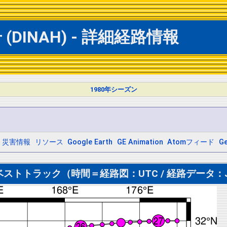
DINAH) - 詳細経路情報
1980年シーズン
災害情報
リソース
Google Earth
GE Animation
Atomフィード
G
ストトラック（時間＝経路図：UTC / 経路データ：