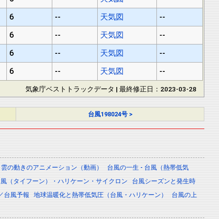
6
--
天気図
--
6
--
天気図
--
6
--
天気図
--
6
--
天気図
--
気象庁ベストトラックデータ | 最終修正日：2023-03-28
台風198024号 >
雲の動きのアニメーション（動画）
台風の一生 - 台風（熱帯低気
台風（タイフーン）・ハリケーン・サイクロン
台風シーズンと発生時
／台風予報
地球温暖化と熱帯低気圧（台風・ハリケーン）
台風の上