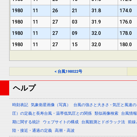
1980
11
26
21
31.8
174.0
1980
11
27
03
31.9
176.0
1980
11
27
09
32.0
178.0
1980
11
27
15
32.0
180.0
< 台風198022号
ヘルプ
時刻表記
気象衛星画像（写真）
台風の強さと大きさ - 気圧と風速
圧）の定義と長寿台風・温帯低気圧との関係
類似画像検索
台風情報 -
期に関する統計
ウェブサイトの構成
台風観測とドボラック法
前線
陸・接近・通過の定義
高潮・高波