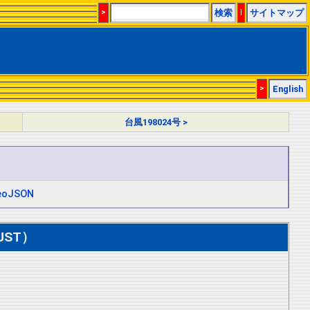
>
検索
|
サイトマップ
>
English
台風198024号 >
eoJSON
JST）