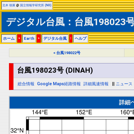
北本 朝展
@
国立情報学研究所 (NII)
デジタル台風：台風198023号 (
ホーム
>
Earth
>
デジタル台風
|
ヘルプ
< 台風198022号
台風198023号 (DINAH)
総合情報
Google Maps経路情報
詳細風速情報
||
ニュース
詳細ベ