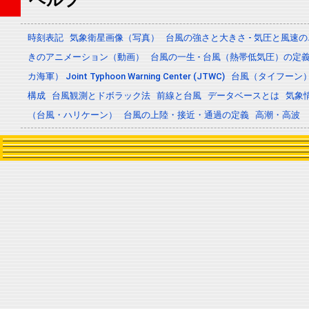
時刻表記
気象衛星画像（写真）
台風の強さと大きさ - 気圧と風速
きのアニメーション（動画）
台風の一生 - 台風（熱帯低気圧）の
カ海軍） Joint Typhoon Warning Center (JTWC)
台風（タイフーン
構成
台風観測とドボラック法
前線と台風
データベースとは
気象
（台風・ハリケーン）
台風の上陸・接近・通過の定義
高潮・高波