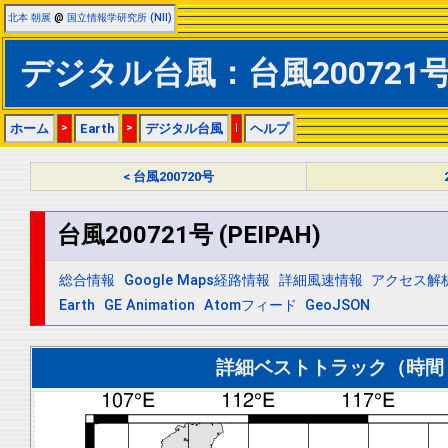
北本 朝展
@
国立情報学研究所 (NII)
デジタル台風：台風200721号 (
ホーム
>
Earth
>
デジタル台風
|
ヘルプ
< 台風200720号
台風200721号 (PEIPAH)
総合情報
Google Maps経路情報
詳細風速情報
アクセス解
Earth
GE Animation
Atomフィード
GeoJSON
詳細ベストトラック（時間＝