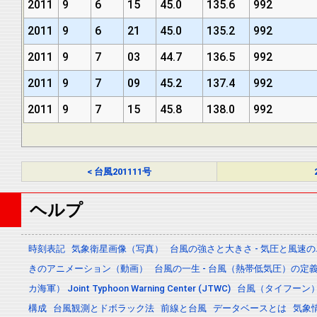
2011
9
6
15
45.0
135.6
992
2011
9
6
21
45.0
135.2
992
2011
9
7
03
44.7
136.5
992
2011
9
7
09
45.2
137.4
992
2011
9
7
15
45.8
138.0
992
< 台風201111号
ヘルプ
時刻表記
気象衛星画像（写真）
台風の強さと大きさ - 気圧と風速
きのアニメーション（動画）
台風の一生 - 台風（熱帯低気圧）の
カ海軍） Joint Typhoon Warning Center (JTWC)
台風（タイフーン
構成
台風観測とドボラック法
前線と台風
データベースとは
気象