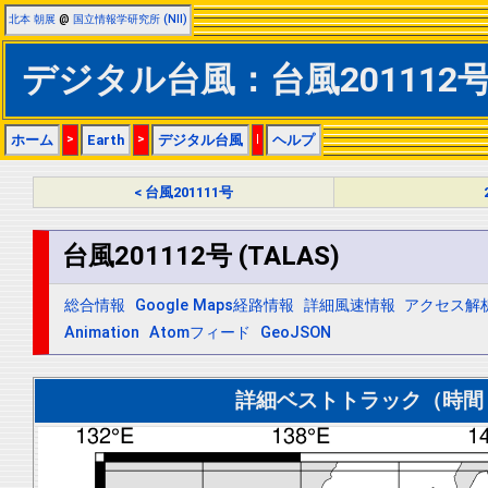
北本 朝展
@
国立情報学研究所 (NII)
デジタル台風：台風201112号 (
ホーム
>
Earth
>
デジタル台風
|
ヘルプ
< 台風201111号
台風201112号 (TALAS)
総合情報
Google Maps経路情報
詳細風速情報
アクセス解
Animation
Atomフィード
GeoJSON
詳細ベストトラック（時間＝