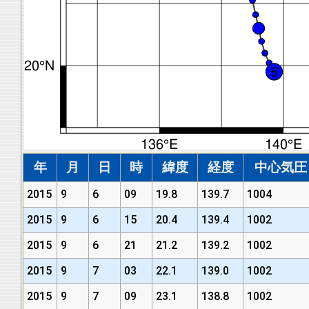
年
月
日
時
緯度
経度
中心気圧 (
2015
9
6
09
19.8
139.7
1004
2015
9
6
15
20.4
139.4
1002
2015
9
6
21
21.2
139.2
1002
2015
9
7
03
22.1
139.0
1002
2015
9
7
09
23.1
138.8
1002