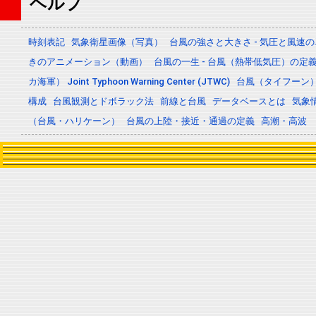
ヘルプ
時刻表記
気象衛星画像（写真）
台風の強さと大きさ - 気圧と風速
きのアニメーション（動画）
台風の一生 - 台風（熱帯低気圧）の
カ海軍） Joint Typhoon Warning Center (JTWC)
台風（タイフーン
構成
台風観測とドボラック法
前線と台風
データベースとは
気象
（台風・ハリケーン）
台風の上陸・接近・通過の定義
高潮・高波