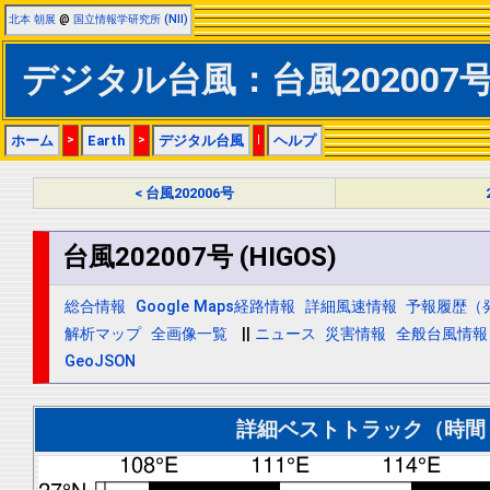
北本 朝展
@
国立情報学研究所 (NII)
デジタル台風：台風202007号 (
ホーム
>
Earth
>
デジタル台風
|
ヘルプ
< 台風202006号
台風202007号 (HIGOS)
総合情報
Google Maps経路情報
詳細風速情報
予報履歴（
解析マップ
全画像一覧
||
ニュース
災害情報
全般台風情報
GeoJSON
詳細ベストトラック（時間＝