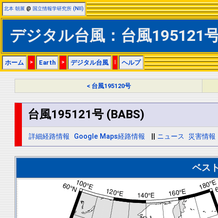
北本 朝展
@
国立情報学研究所 (NII)
デジタル台風：台風195121号
ホーム
>
Earth
>
デジタル台風
|
ヘルプ
< 台風195120号
台風195121号 (BABS)
詳細経路情報
Google Maps経路情報
||
ニュース
災害情報
ベス