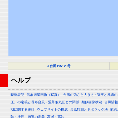
< 台風195120号
ヘルプ
時刻表記
気象衛星画像（写真）
台風の強さと大きさ - 気圧と風速
圧）の定義と長寿台風・温帯低気圧との関係
類似画像検索
台風情報 -
期に関する統計
ウェブサイトの構成
台風観測とドボラック法
前線
陸・接近・通過の定義
高潮・高波