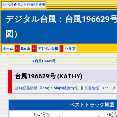
北本 朝展
@
国立情報学研究所 (NII)
デジタル台風：台風196629号 
図）
ホーム
>
Earth
>
デジタル台風
|
ヘルプ
< 台風196628号
台風196629号 (KATHY)
詳細経路情報
Google Maps経路情報
||
災害情報
リソース
ベストトラック地図