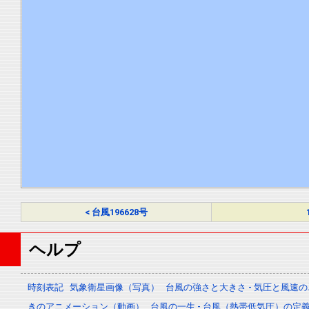
< 台風196628号
ヘルプ
時刻表記
気象衛星画像（写真）
台風の強さと大きさ - 気圧と風速
きのアニメーション（動画）
台風の一生 - 台風（熱帯低気圧）の