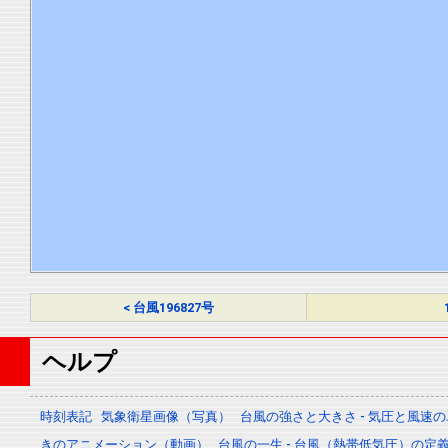
< 台風196827号
ヘルプ
時刻表記
気象衛星画像（写真）
台風の強さと大きさ - 気圧と風速
きのアニメーション（動画）
台風の一生 - 台風（熱帯低気圧）の