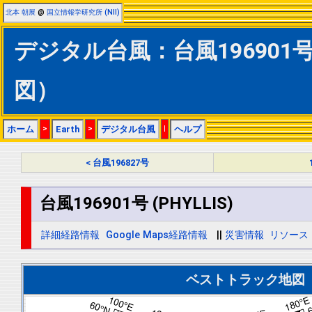
北本 朝展
@
国立情報学研究所 (NII)
デジタル台風：台風196901号 
図）
ホーム
>
Earth
>
デジタル台風
|
ヘルプ
< 台風196827号
台風196901号 (PHYLLIS)
詳細経路情報
Google Maps経路情報
||
災害情報
リソース
ベストトラック地図