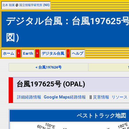
北本 朝展
@
国立情報学研究所 (NII)
デジタル台風：台風197625号 
図）
ホーム
>
Earth
>
デジタル台風
|
ヘルプ
< 台風197624号
台風197625号 (OPAL)
詳細経路情報
Google Maps経路情報
||
災害情報
リソース
ベストトラック地図