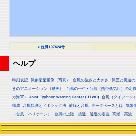
< 台風197624号
ヘルプ
時刻表記
気象衛星画像（写真）
台風の強さと大きさ - 気圧と風速
きのアニメーション（動画）
台風の一生 - 台風（熱帯低気圧）の
カ海軍） Joint Typhoon Warning Center (JTWC)
台風（タイフーン
構成
台風観測とドボラック法
前線と台風
データベースとは
気象
（台風・ハリケーン）
台風の上陸・接近・通過の定義
高潮・高波