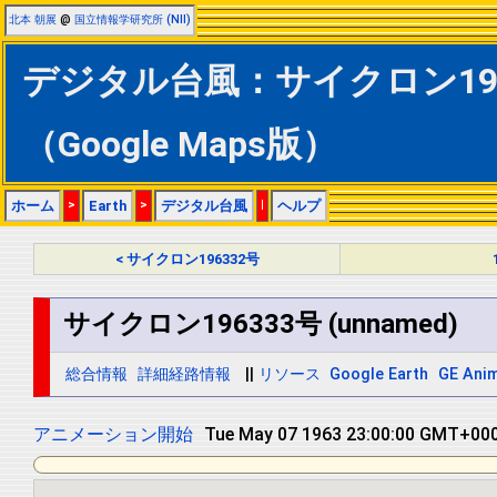
北本 朝展
@
国立情報学研究所 (NII)
デジタル台風：サイクロン19633
（Google Maps版）
ホーム
>
Earth
>
デジタル台風
|
ヘルプ
< サイクロン196332号
サイクロン196333号 (unnamed)
総合情報
詳細経路情報
||
リソース
Google Earth
GE Anim
アニメーション開始
Tue May 07 1963 23:00:00 GMT+000