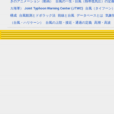
きのアニメーション（動画）
台風の一生 - 台風（熱帯低気圧）の
カ海軍） Joint Typhoon Warning Center (JTWC)
台風（タイフーン
構成
台風観測とドボラック法
前線と台風
データベースとは
気象
（台風・ハリケーン）
台風の上陸・接近・通過の定義
高潮・高波