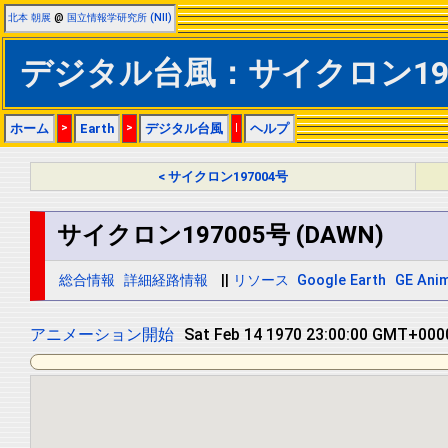
北本 朝展
@
国立情報学研究所 (NII)
デジタル台風：サイクロン197005
ホーム
>
Earth
>
デジタル台風
|
ヘルプ
< サイクロン197004号
サイクロン197005号 (DAWN)
総合情報
詳細経路情報
||
リソース
Google Earth
GE Anim
アニメーション開始
Sun Feb 15 1970 11:00:00 GMT+0000