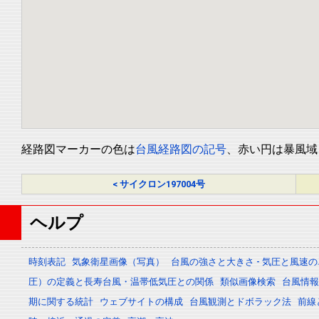
経路図マーカーの色は
台風経路図の記号
、赤い円は暴風域
< サイクロン197004号
ヘルプ
時刻表記
気象衛星画像（写真）
台風の強さと大きさ - 気圧と風速
圧）の定義と長寿台風・温帯低気圧との関係
類似画像検索
台風情報 -
期に関する統計
ウェブサイトの構成
台風観測とドボラック法
前線