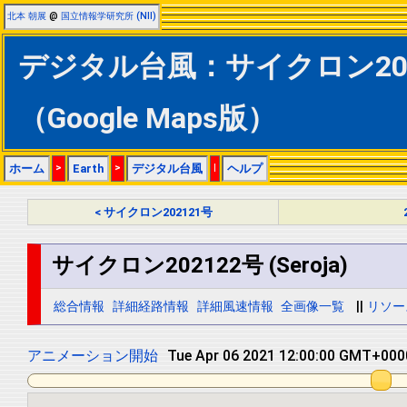
北本 朝展
@
国立情報学研究所 (NII)
デジタル台風：サイクロン202122
（Google Maps版）
ホーム
>
Earth
>
デジタル台風
|
ヘルプ
< サイクロン202121号
サイクロン202122号 (Seroja)
総合情報
詳細経路情報
詳細風速情報
全画像一覧
||
リソー
アニメーション開始
Tue Apr 06 2021 18:00:00 GMT+0000