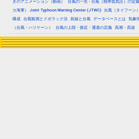
きのアニメーション（動画）
台風の一生 - 台風（熱帯低気圧）の
カ海軍） Joint Typhoon Warning Center (JTWC)
台風（タイフーン
構成
台風観測とドボラック法
前線と台風
データベースとは
気象
（台風・ハリケーン）
台風の上陸・接近・通過の定義
高潮・高波