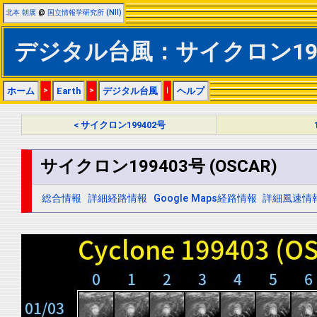
北本 朝展
@
国立情報学研究所 (NII)
デジタル台風：サイクロン19940
ホーム
>
Earth
>
デジタル台風
|
ヘルプ
< サイクロン199402号
サイクロン199403号 (OSCAR)
総合情報
詳細経路情報
Google Maps経路情報
詳細風速情