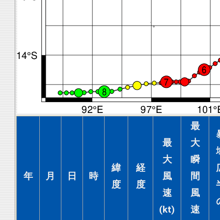
最
最
大
大
瞬
緯
経
年
月
日
時
風
間
度
度
速
風
(kt)
速