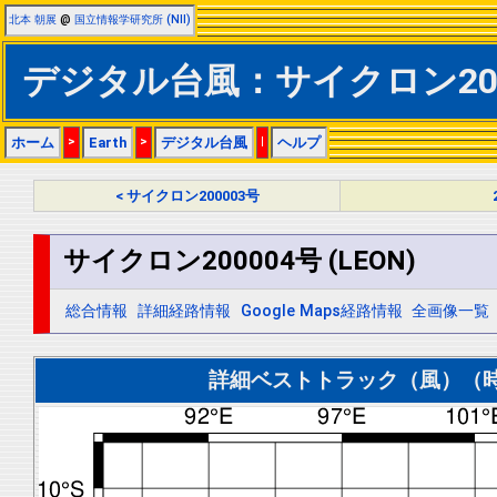
北本 朝展
@
国立情報学研究所 (NII)
デジタル台風：サイクロン20000
ホーム
>
Earth
>
デジタル台風
|
ヘルプ
< サイクロン200003号
サイクロン200004号 (LEON)
総合情報
詳細経路情報
Google Maps経路情報
全画像一覧
詳細ベストトラック（風）（時間