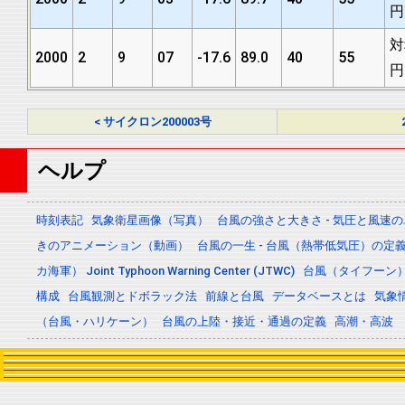
円
対
2000
2
9
07
-17.6
89.0
40
55
円
< サイクロン200003号
ヘルプ
時刻表記
気象衛星画像（写真）
台風の強さと大きさ - 気圧と風速
きのアニメーション（動画）
台風の一生 - 台風（熱帯低気圧）の
カ海軍） Joint Typhoon Warning Center (JTWC)
台風（タイフーン
構成
台風観測とドボラック法
前線と台風
データベースとは
気象
（台風・ハリケーン）
台風の上陸・接近・通過の定義
高潮・高波