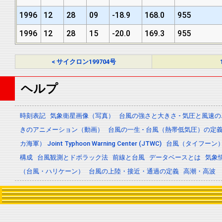
1996
12
28
09
-18.9
168.0
955
1996
12
28
15
-20.0
169.3
955
< サイクロン199704号
ヘルプ
時刻表記
気象衛星画像（写真）
台風の強さと大きさ - 気圧と風速
きのアニメーション（動画）
台風の一生 - 台風（熱帯低気圧）の
カ海軍） Joint Typhoon Warning Center (JTWC)
台風（タイフーン
構成
台風観測とドボラック法
前線と台風
データベースとは
気象
（台風・ハリケーン）
台風の上陸・接近・通過の定義
高潮・高波