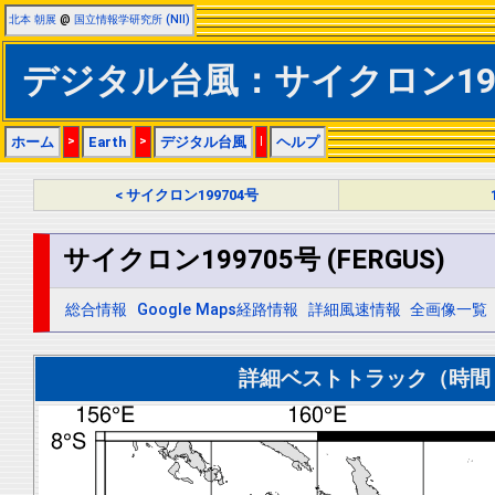
北本 朝展
@
国立情報学研究所 (NII)
デジタル台風：サイクロン19970
ホーム
>
Earth
>
デジタル台風
|
ヘルプ
< サイクロン199704号
サイクロン199705号 (FERGUS)
総合情報
Google Maps経路情報
詳細風速情報
全画像一覧
詳細ベストトラック（時間＝