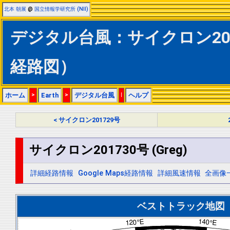
北本 朝展
@
国立情報学研究所 (NII)
デジタル台風：サイクロン20173
経路図）
ホーム
>
Earth
>
デジタル台風
|
ヘルプ
< サイクロン201729号
サイクロン201730号 (Greg)
詳細経路情報
Google Maps経路情報
詳細風速情報
全画像
ベストトラック地図