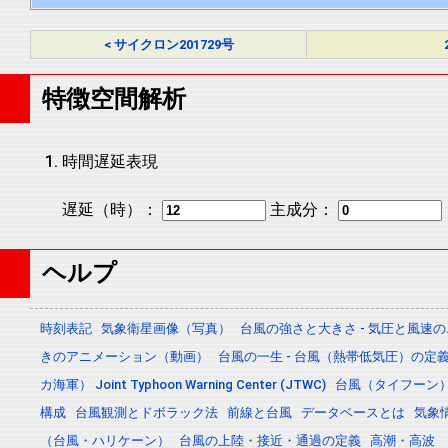
< サイクロン201729号
特徴空間解析
時間遅延表現
遅延（時）：
主成分：
ヘルプ
時刻表記
気象衛星画像（写真）
台風の強さと大きさ - 気圧と風速
きのアニメーション（動画）
台風の一生 - 台風（熱帯低気圧）の
カ海軍） Joint Typhoon Warning Center (JTWC)
台風（タイフーン
構成
台風観測とドボラック法
前線と台風
データベースとは
気象
（台風・ハリケーン）
台風の上陸・接近・通過の定義
高潮・高波