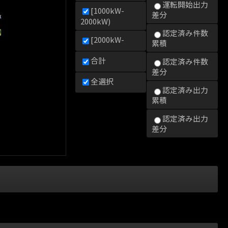
運転開始出力
[1000kW-
差分
kW)
2000kW)
0kW)
2000kW)
000kW)
認定済み件数
[2000kW-
累積
合計
認定済み件数
差分
全選択
認定済み出力
累積
認定済み出力
差分