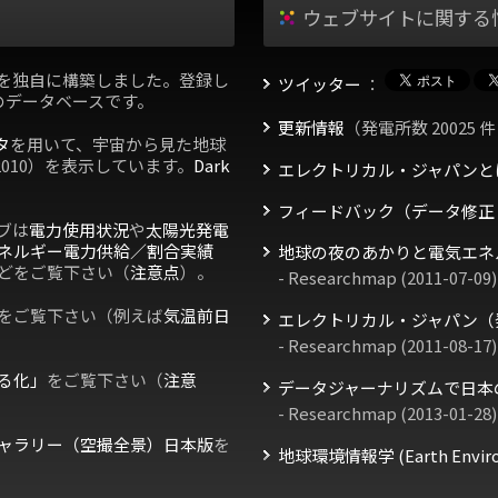
ウェブサイトに関する
を独自に構築しました。登録し
ツイッター
：
のデータベースです。
更新情報
（発電所数 20025 件
タ
を用いて、宇宙から見た地球
2010）を表示しています。
Dark
エレクトリカル・ジャパンと
フィードバック（データ修正
ブは
電力使用状況
や
太陽光発電
ネルギー電力供給／割合実績
地球の夜のあかりと電気エネ
どをご覧下さい（
注意点
）。
- Researchmap (2011-07-09)
をご覧下さい（例えば
気温前日
エレクトリカル・ジャパン（
- Researchmap (2011-08-17)
る化」
をご覧下さい（
注意
データジャーナリズムで日本
- Researchmap (2013-01-28)
ャラリー（空撮全景）日本版
を
地球環境情報学 (Earth Environm