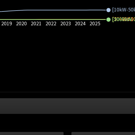
[10kW-50
[50kW-50
[1000kW-
[500kW-1
[2000kW-
2019
2020
2021
2022
2023
2024
2025