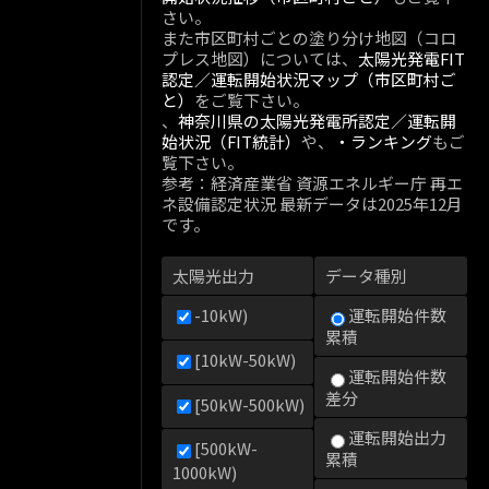
さい。
また市区町村ごとの塗り分け地図（コロ
プレス地図）については、
太陽光発電FIT
認定／運転開始状況マップ（市区町村ご
と）
をご覧下さい。
、
神奈川県の太陽光発電所認定／運転開
始状況（FIT統計）
や、
・ランキング
もご
覧下さい。
参考：経済産業省 資源エネルギー庁 再エ
ネ設備認定状況 最新データは2025年12月
です。
太陽光出力
データ種別
-10kW)
運転開始件数
累積
[10kW-50kW)
運転開始件数
差分
[50kW-500kW)
運転開始出力
[500kW-
累積
1000kW)