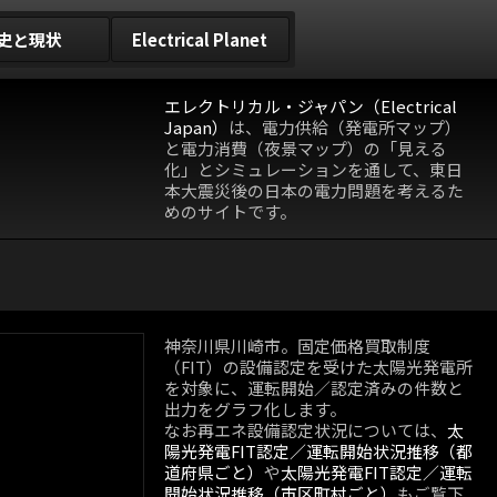
史と現状
Electrical Planet
エレクトリカル・ジャパン（Electrical
Japan）
は、電力供給（発電所マップ）
と電力消費（夜景マップ）の「見える
化」とシミュレーションを通して、東日
本大震災後の日本の電力問題を考えるた
めのサイトです。
神奈川県川崎市。固定価格買取制度
（FIT）の設備認定を受けた太陽光発電所
を対象に、運転開始／認定済みの件数と
出力をグラフ化します。
なお再エネ設備認定状況については、
太
陽光発電FIT認定／運転開始状況推移（都
道府県ごと）
や
太陽光発電FIT認定／運転
開始状況推移（市区町村ごと）
もご覧下