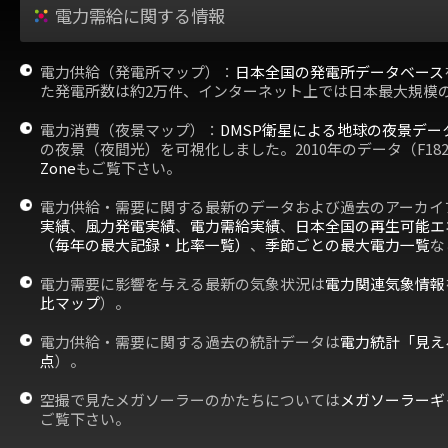
電力需給に関する情報
電力供給（発電所マップ）：
日本全国の発電所データベース
た発電所数は約2万件、インターネット上では日本最大規模
電力消費（夜景マップ）：
DMSP衛星による地球の夜景デー
の夜景（夜間光）を可視化しました。2010年のデータ（F18
Zone
もご覧下さい。
電力供給・需要に関する最新のデータおよび過去のアーカイ
実績
、
風力発電実績
、
電力需給実績
、
日本全国の再生可能エ
（毎年の最大記録・比率一覧）
、
季節ごとの最大電力一覧
な
電力需要に影響を与える最新の気象状況は
電力関連気象情報
比マップ
）。
電力供給・需要に関する過去の統計データは
電力統計「見え
点
）。
空撮で見たメガソーラーのかたちについては
メガソーラーギ
ご覧下さい。