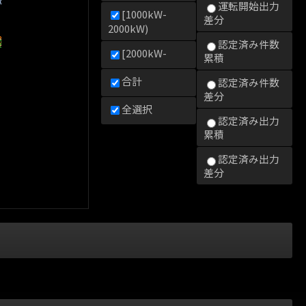
kW)
運転開始出力
[1000kW-
差分
2000kW)
0kW)
000kW)
2000kW)
認定済み件数
[2000kW-
累積
合計
認定済み件数
差分
全選択
認定済み出力
累積
認定済み出力
差分