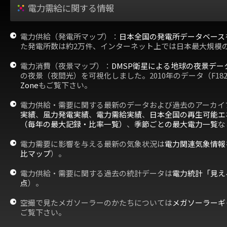
電力需給に関する情報
電力供給（発電所マップ）：
日本全国の発電所データベース
た発電所数は約2万件、インターネット上では日本最大規模
電力消費（夜景マップ）：
DMSP衛星による地球の夜景デー
の夜景（夜間光）を可視化しました。2010年のデータ（F18
Zone
もご覧下さい。
電力供給・需要に関する最新のデータおよび過去のアーカイ
実績
、
風力発電実績
、
電力需給実績
、
日本全国の再生可能エ
（毎年の最大記録・比率一覧）
、
季節ごとの最大電力一覧
な
電力需要に影響を与える最新の気象状況は
電力関連気象情報
比マップ
）。
電力供給・需要に関する過去の統計データは
電力統計「見え
点
）。
空撮で見たメガソーラーのかたちについては
メガソーラーギ
ご覧下さい。