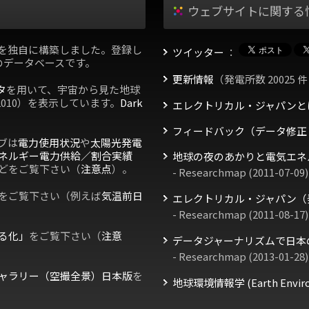
ウェブサイトに関する
を独自に構築しました。登録し
ツイッター
：
のデータベースです。
更新情報
（発電所数 20025 件
タ
を用いて、宇宙から見た地球
2010）を表示しています。
Dark
エレクトリカル・ジャパンと
フィードバック（データ修正
ブは
電力使用状況
や
太陽光発電
ネルギー電力供給／割合実績
地球の夜のあかりと電気エネ
どをご覧下さい（
注意点
）。
- Researchmap (2011-07-09)
をご覧下さい（例えば
気温前日
エレクトリカル・ジャパン（
- Researchmap (2011-08-17)
る化」
をご覧下さい（
注意
データジャーナリズムで日本
- Researchmap (2013-01-28)
ャラリー（空撮全景）日本版
を
地球環境情報学 (Earth Environm