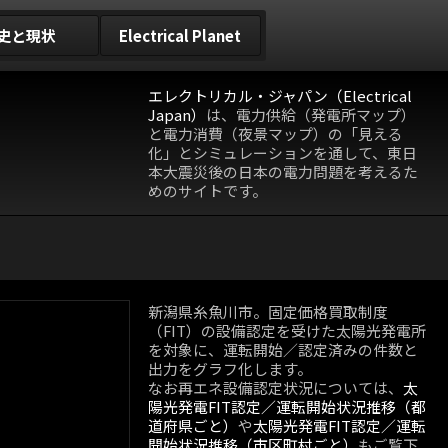
史と現状
Electrical Planet
エレクトリカル・ジャパン（Electrical
Japan）
は、電力供給（発電所マップ）
と電力消費（夜景マップ）の「見える
化」とシミュレーションを通して、東日
本大震災後の日本の電力問題を考えるた
めのサイトです。
新潟県糸魚川市。固定価格買取制度
（FIT）の設備認定を受けた太陽光発電所
を対象に、運転開始／認定済みの件数と
出力をグラフ化します。
なお再エネ設備認定状況については、
太
陽光発電FIT認定／運転開始状況推移（都
道府県ごと）
や
太陽光発電FIT認定／運転
開始状況推移（市区町村ごと）
もご覧下