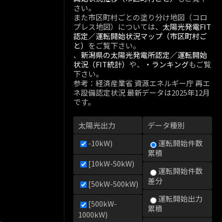
さい。
また市区町村ごとの塗り分け地図（コロ
プレス地図）については、
太陽光発電FIT
認定／運転開始状況マップ（市区町村ご
と）
をご覧下さい。
、
新潟県の太陽光発電所認定／運転開始
状況（FIT統計）
や、
・ランキング
もご覧
下さい。
参考：経済産業省 資源エネルギー庁 再エ
ネ設備認定状況 最新データは2025年12月
です。
太陽光出力
データ種別
-10kW)
運転開始件数
累積
[10kW-50kW)
運転開始件数
差分
[50kW-500kW)
運転開始出力
[500kW-
累積
1000kW)