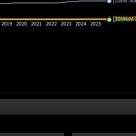
[10kW-50
[50kW-50
[500kW-1
[1000kW-
[2000kW-
2019
2020
2021
2022
2023
2024
2025