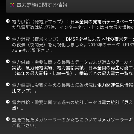
電力需給に関する情報
電力供給（発電所マップ）：
日本全国の発電所データベース
た発電所数は約2万件、インターネット上では日本最大規模
電力消費（夜景マップ）：
DMSP衛星による地球の夜景デー
の夜景（夜間光）を可視化しました。2010年のデータ（F18
Zone
もご覧下さい。
電力供給・需要に関する最新のデータおよび過去のアーカイ
実績
、
風力発電実績
、
電力需給実績
、
日本全国の再生可能エ
（毎年の最大記録・比率一覧）
、
季節ごとの最大電力一覧
な
電力需要に影響を与える最新の気象状況は
電力関連気象情報
比マップ
）。
電力供給・需要に関する過去の統計データは
電力統計「見え
点
）。
空撮で見たメガソーラーのかたちについては
メガソーラーギ
ご覧下さい。