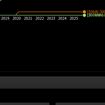
[50kW-50
[500kW-1
[1000kW-
[2000kW-
2019
2020
2021
2022
2023
2024
2025