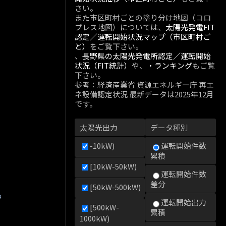
さい。
また市区町村ごとの塗り分け地図（コロ
プレス地図）については、
太陽光発電FIT
認定／運転開始状況マップ（市区町村ご
と）
をご覧下さい。
、
長野県の太陽光発電所認定／運転開始
状況（FIT統計）
や、
・ランキング
もご覧
下さい。
参考：経済産業省 資源エネルギー庁 再エ
ネ設備認定状況 最新データは2025年12月
です。
太陽光出力
データ種別
-10kW)
運転開始件数
累積
[10kW-50kW)
運転開始件数
差分
[50kW-500kW)
kW)
運転開始出力
[500kW-
累積
1000kW)