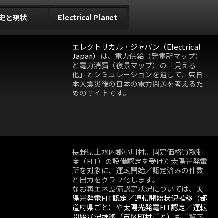
史と現状
Electrical Planet
エレクトリカル・ジャパン（Electrical
Japan）
は、電力供給（発電所マップ）
と電力消費（夜景マップ）の「見える
化」とシミュレーションを通して、東日
本大震災後の日本の電力問題を考えるた
めのサイトです。
長野県上水内郡小川村。固定価格買取制
度（FIT）の設備認定を受けた太陽光発電
所を対象に、運転開始／認定済みの件数
と出力をグラフ化します。
なお再エネ設備認定状況については、
太
陽光発電FIT認定／運転開始状況推移（都
道府県ごと）
や
太陽光発電FIT認定／運転
開始状況推移（市区町村ごと）
もご覧下