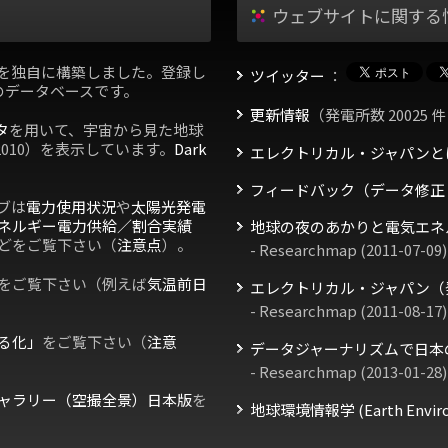
ウェブサイトに関する
を独自に構築しました。登録し
ツイッター
：
のデータベースです。
更新情報
（発電所数 20025 件
タ
を用いて、宇宙から見た地球
2010）を表示しています。
Dark
エレクトリカル・ジャパンと
フィードバック（データ修正
ブは
電力使用状況
や
太陽光発電
ネルギー電力供給／割合実績
地球の夜のあかりと電気エネ
どをご覧下さい（
注意点
）。
- Researchmap (2011-07-09)
をご覧下さい（例えば
気温前日
エレクトリカル・ジャパン（
- Researchmap (2011-08-17)
る化」
をご覧下さい（
注意
データジャーナリズムで日本
- Researchmap (2013-01-28)
ャラリー（空撮全景）日本版
を
地球環境情報学 (Earth Environm