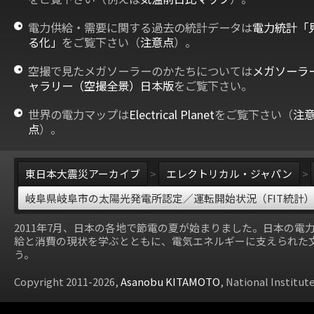
電力供給・需要に関する過去の統計データは
電力統計「
る化」
をご覧下さい（
注意点
）。
空撮で見たメガソーラーのかたちについては
メガソーラ
ャラリー（空撮全景）日本版
をご覧下さい。
世界の電力マップは
Electrical Planet
をご覧下さい（
注
点
）。
東日本大震災アーカイブ
>
エレクトリカル・ジャパン
>
岐阜県岐阜市の太陽光発電所認定／運転開始状況（FIT統計
2011年7月、日本の各地で節電の夏が始まりました。日本の電
給と消費の現状を学ぶとともに、電気エネルギーに支えられた
う。
Copyright 2011-2026,
Asanobu KITAMOTO
, National Institut