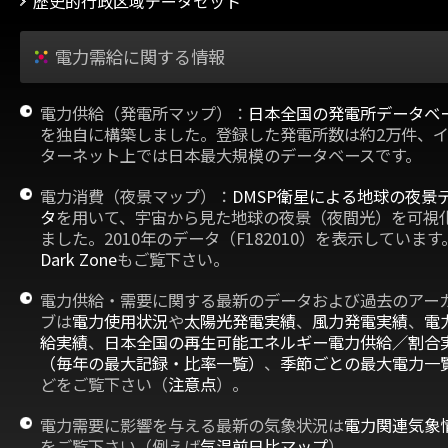
歴史的行政区域データセット
電力需給に関する情報
電力供給（発電所マップ）：
日本全国の発電所データベ
を独自に構築しました。登録した発電所数は約2万件、
ターネット上では日本最大規模のデータベースです。
電力消費（夜景マップ）：
DMSP衛星による地球の夜景
タ
を用いて、宇宙から見た地球の夜景（夜間光）を可視
ました。2010年のデータ（F182010）を表示しています
Dark Zone
もご覧下さい。
電力供給・需要に関する最新のデータおよび過去のアー
ブは
電力使用状況
や
太陽光発電実績
、
風力発電実績
、
電
給実績
、
日本全国の再生可能エネルギー電力供給／割合
（毎年の最大記録・比率一覧）
、
季節ごとの最大電力一
どをご覧下さい（
注意点
）。
電力需要に影響を与える最新の気象状況は
電力関連気象
をご覧下さい（例えば
気温前日比マップ
）。