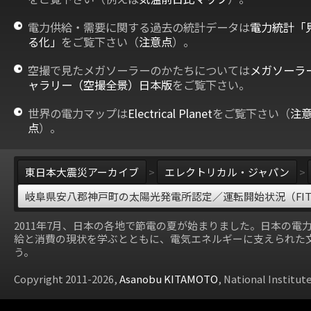
電力供給・需要に関する過去の統計データは
電力統計「
る化」
をご覧下さい（
注意点
）。
空撮で見たメガソーラーのかたちについては
メガソーラ
ャラリー（空撮全景）日本版
をご覧下さい。
世界の電力マップは
Electrical Planet
をご覧下さい（
注
点
）。
東日本大震災アーカイブ
>
エレクトリカル・ジャパン
>
岐阜県安八郡神戸町の太陽光発電所認定／運転開始状況（FI
2011年7月、日本の各地で節電の夏が始まりました。日本の電
給と消費の現状を学ぶとともに、電気エネルギーに支えられた
う。
Copyright 2011-2026,
Asanobu KITAMOTO
, National Institut