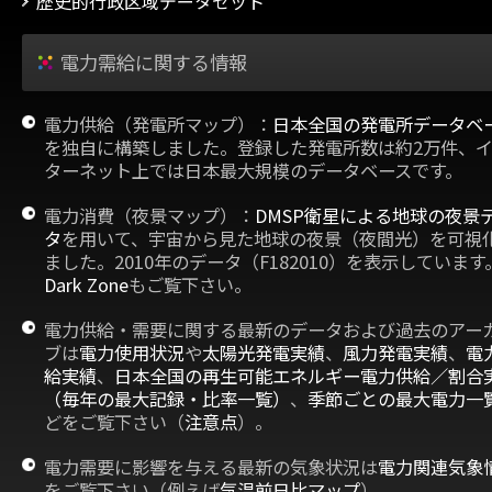
歴史的行政区域データセット
電力需給に関する情報
電力供給（発電所マップ）：
日本全国の発電所データベ
を独自に構築しました。登録した発電所数は約2万件、
ターネット上では日本最大規模のデータベースです。
電力消費（夜景マップ）：
DMSP衛星による地球の夜景
タ
を用いて、宇宙から見た地球の夜景（夜間光）を可視
ました。2010年のデータ（F182010）を表示しています
Dark Zone
もご覧下さい。
電力供給・需要に関する最新のデータおよび過去のアー
ブは
電力使用状況
や
太陽光発電実績
、
風力発電実績
、
電
給実績
、
日本全国の再生可能エネルギー電力供給／割合
（毎年の最大記録・比率一覧）
、
季節ごとの最大電力一
どをご覧下さい（
注意点
）。
電力需要に影響を与える最新の気象状況は
電力関連気象
をご覧下さい（例えば
気温前日比マップ
）。