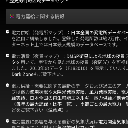
歴史的行政区域データセット
電力需給に関する情報
電力供給（発電所マップ）：
日本全国の発電所データベ
を独自に構築しました。登録した発電所数は約2万件、
ターネット上では日本最大規模のデータベースです。
電力消費（夜景マップ）：
DMSP衛星による地球の夜景
タ
を用いて、宇宙から見た地球の夜景（夜間光）を可視
ました。2010年のデータ（F182010）を表示しています
Dark Zone
もご覧下さい。
電力供給・需要に関する最新のデータおよび過去のアー
ブは
電力使用状況
や
太陽光発電実績
、
風力発電実績
、
電
給実績
、
日本全国の再生可能エネルギー電力供給／割合
（毎年の最大記録・比率一覧）
、
季節ごとの最大電力一
どをご覧下さい（
注意点
）。
電力需要に影響を与える最新の気象状況は
電力関連気象
をご覧下さい（例えば
気温前日比マップ
）。