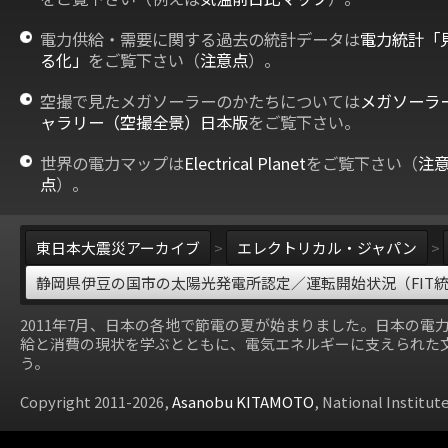
電力供給・需要に関する過去の統計データは
電力統計「
る化」
をご覧下さい（
注意点
）。
空撮で見たメガソーラーのかたちについては
メガソーラ
ャラリー（空撮全景）日本版
をご覧下さい。
世界の電力マップは
Electrical Planet
をご覧下さい（
注
点
）。
東日本大震災アーカイブ
>
エレクトリカル・ジャパン
>
静岡県伊豆の国市の太陽光発電所認定／運転開始状況（FIT
2011年7月、日本の各地で節電の夏が始まりました。日本の電
給と消費の現状を学ぶとともに、電気エネルギーに支えられた
う。
Copyright 2011-2026,
Asanobu KITAMOTO
, National Institut