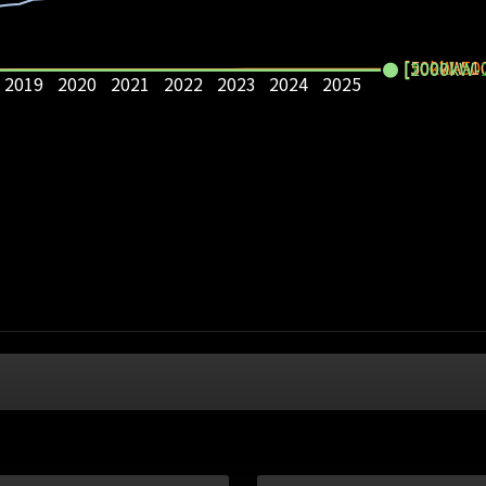
[50kW-50
[500kW-1
[2000kW-
[1000kW-
2019
2020
2021
2022
2023
2024
2025