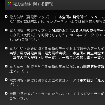
電力需給に関する情報
電力供給（発電所マップ）：
日本全国の発電所データベース
た発電所数は約2万件、インターネット上では日本最大規模
電力消費（夜景マップ）：
DMSP衛星による地球の夜景デー
の夜景（夜間光）を可視化しました。2010年のデータ（F18
Zone
もご覧下さい。
電力供給・需要に関する最新のデータおよび過去のアーカイ
実績
、
風力発電実績
、
電力需給実績
、
日本全国の再生可能エ
（毎年の最大記録・比率一覧）
、
季節ごとの最大電力一覧
な
電力需要に影響を与える最新の気象状況は
電力関連気象情報
比マップ
）。
電力供給・需要に関する過去の統計データは
電力統計「見え
点
）。
空撮で見たメガソーラーのかたちについては
メガソーラーギ
ご覧下さい。