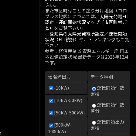
さい。
また市区町村ごとの塗り分け地図（コロ
プレス地図）については、
太陽光発電FIT
認定／運転開始状況マップ（市区町村ご
と）
をご覧下さい。
、
愛知県の太陽光発電所認定／運転開始
状況（FIT統計）
や、
・ランキング
もご覧
下さい。
参考：経済産業省 資源エネルギー庁 再エ
ネ設備認定状況 最新データは2025年12月
です。
太陽光出力
データ種別
-10kW)
運転開始件数
累積
[10kW-50kW)
運転開始件数
差分
[50kW-500kW)
運転開始出力
[500kW-
累積
1000kW)
kW)