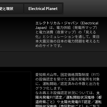
史と現状
Electrical Planet
エレクトリカル・ジャパン（Electrical
Japan）
は、電力供給（発電所マップ）
と電力消費（夜景マップ）の「見える
化」とシミュレーションを通して、東日
本大震災後の日本の電力問題を考えるた
めのサイトです。
愛知県犬山市。固定価格買取制度（FIT）
の設備認定を受けた太陽光発電所を対象
に、運転開始／認定済みの件数と出力を
グラフ化します。
なお再エネ設備認定状況については、
太
陽光発電FIT認定／運転開始状況推移（都
道府県ごと）
や
太陽光発電FIT認定／運転
開始状況推移（市区町村ごと）
もご覧下