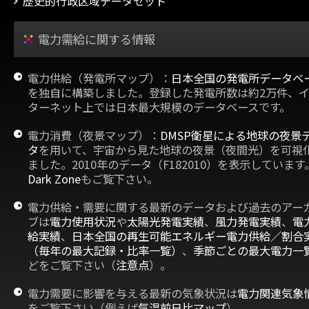
歴史的行政区域データセット
電力需給に関する情報
電力供給（発電所マップ）：
日本全国の発電所データベ
を独自に構築しました。登録した発電所数は約2万件、
ターネット上では日本最大規模のデータベースです。
電力消費（夜景マップ）：
DMSP衛星による地球の夜景
タ
を用いて、宇宙から見た地球の夜景（夜間光）を可視
ました。2010年のデータ（F182010）を表示しています
Dark Zone
もご覧下さい。
電力供給・需要に関する最新のデータおよび過去のアー
ブは
電力使用状況
や
太陽光発電実績
、
風力発電実績
、
電
給実績
、
日本全国の再生可能エネルギー電力供給／割合
（毎年の最大記録・比率一覧）
、
季節ごとの最大電力一
どをご覧下さい（
注意点
）。
電力需要に影響を与える最新の気象状況は
電力関連気象
をご覧下さい（例えば
気温前日比マップ
）。