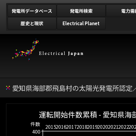
発電所データベース
発電所検索
電力需
歴史と現状
Electrical Planet
愛知県海部郡飛島村の太陽光発電所認定／
運転開始件数累積 - 愛知県海
件数
2015
2016
2017
2018
2019
2020
2021
2022
20
400