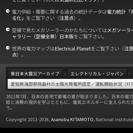
電力供給・需要に関する過去の統計データは
電力統計「
る化」
をご覧下さい（
注意点
）。
空撮で見たメガソーラーのかたちについては
メガソーラ
ャラリー（空撮全景）日本版
をご覧下さい。
世界の電力マップは
Electrical Planet
をご覧下さい（
注
点
）。
東日本大震災アーカイブ
>
エレクトリカル・ジャパン
>
愛知県海部郡飛島村の太陽光発電所認定／運転開始状況（FI
2011年7月、日本の各地で節電の夏が始まりました。日本の電
給と消費の現状を学ぶとともに、電気エネルギーに支えられた
う。
Copyright 2011-2026,
Asanobu KITAMOTO
, National Institut