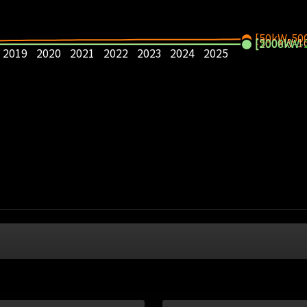
[50kW-50
[500kW-1
[1000kW-
[2000kW-
2019
2020
2021
2022
2023
2024
2025