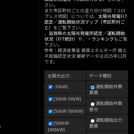
さい。
また市区町村ごとの塗り分け地図（コロ
プレス地図）については、
太陽光発電FIT
認定／運転開始状況マップ（市区町村ご
と）
をご覧下さい。
、
滋賀県の太陽光発電所認定／運転開始
状況（FIT統計）
や、
・ランキング
もご覧
下さい。
参考：経済産業省 資源エネルギー庁 再エ
ネ設備認定状況 最新データは2025年12月
です。
太陽光出力
データ種別
-10kW)
運転開始件数
累積
[10kW-50kW)
運転開始件数
差分
[50kW-500kW)
運転開始出力
[500kW-
kW)
累積
1000kW)