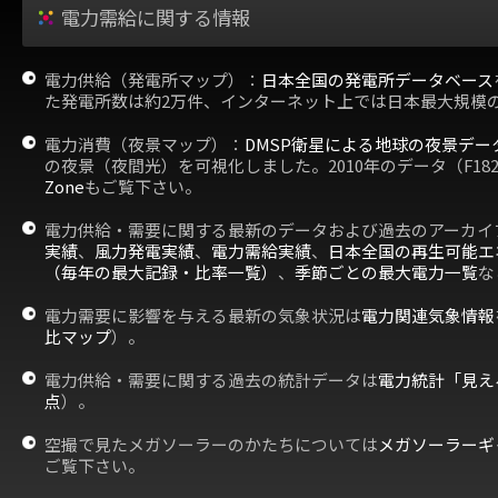
電力需給に関する情報
電力供給（発電所マップ）：
日本全国の発電所データベース
た発電所数は約2万件、インターネット上では日本最大規模
電力消費（夜景マップ）：
DMSP衛星による地球の夜景デー
の夜景（夜間光）を可視化しました。2010年のデータ（F18
Zone
もご覧下さい。
電力供給・需要に関する最新のデータおよび過去のアーカイ
実績
、
風力発電実績
、
電力需給実績
、
日本全国の再生可能エ
（毎年の最大記録・比率一覧）
、
季節ごとの最大電力一覧
な
電力需要に影響を与える最新の気象状況は
電力関連気象情報
比マップ
）。
電力供給・需要に関する過去の統計データは
電力統計「見え
点
）。
空撮で見たメガソーラーのかたちについては
メガソーラーギ
ご覧下さい。