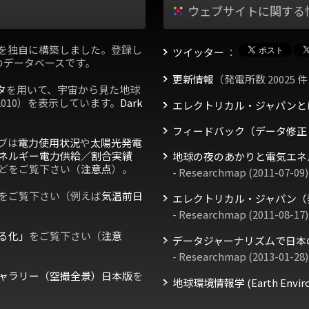
ウェブサイトに関する
を独自に構築しました。登録し
ツイッター
：
のデータベースです。
更新情報
（発電所数 20025 件
タ
を用いて、宇宙から見た地球
2010）を表示しています。
Dark
エレクトリカル・ジャパンと
フィードバック（データ修正
ブは
電力使用状況
や
太陽光発電
ネルギー電力供給／割合実績
地球の夜のあかりと電気エネ
どをご覧下さい（
注意点
）。
- Researchmap (2011-07-09)
をご覧下さい（例えば
気温前日
エレクトリカル・ジャパン（
- Researchmap (2011-08-17)
る化」
をご覧下さい（
注意
データジャーナリズムで日本
- Researchmap (2013-01-28)
ャラリー（空撮全景）日本版
を
地球環境情報学 (Earth Environm