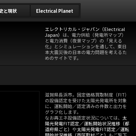
史と現状
Electrical Planet
エレクトリカル・ジャパン（Electrical
Japan）
は、電力供給（発電所マップ）
と電力消費（夜景マップ）の「見える
化」とシミュレーションを通して、東日
本大震災後の日本の電力問題を考えるた
めのサイトです。
滋賀県長浜市。固定価格買取制度（FIT）
の設備認定を受けた太陽光発電所を対象
に、運転開始／認定済みの件数と出力を
グラフ化します。
なお再エネ設備認定状況については、
太
陽光発電FIT認定／運転開始状況推移（都
道府県ごと）
や
太陽光発電FIT認定／運転
開始状況推移（市区町村ごと）
もご覧下