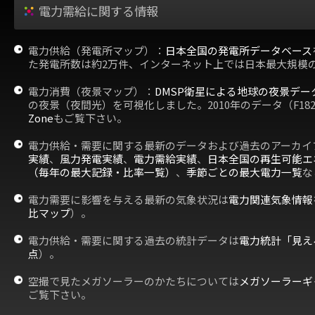
電力需給に関する情報
電力供給（発電所マップ）：
日本全国の発電所データベース
た発電所数は約2万件、インターネット上では日本最大規模
電力消費（夜景マップ）：
DMSP衛星による地球の夜景デー
の夜景（夜間光）を可視化しました。2010年のデータ（F18
Zone
もご覧下さい。
電力供給・需要に関する最新のデータおよび過去のアーカイ
実績
、
風力発電実績
、
電力需給実績
、
日本全国の再生可能エ
（毎年の最大記録・比率一覧）
、
季節ごとの最大電力一覧
な
電力需要に影響を与える最新の気象状況は
電力関連気象情報
比マップ
）。
電力供給・需要に関する過去の統計データは
電力統計「見え
点
）。
空撮で見たメガソーラーのかたちについては
メガソーラーギ
ご覧下さい。