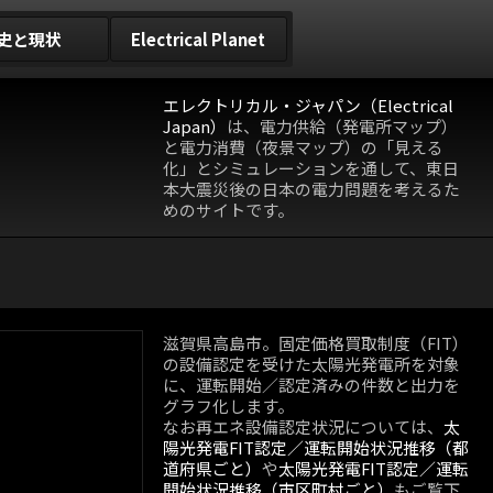
史と現状
Electrical Planet
エレクトリカル・ジャパン（Electrical
Japan）
は、電力供給（発電所マップ）
と電力消費（夜景マップ）の「見える
化」とシミュレーションを通して、東日
本大震災後の日本の電力問題を考えるた
めのサイトです。
滋賀県高島市。固定価格買取制度（FIT）
の設備認定を受けた太陽光発電所を対象
に、運転開始／認定済みの件数と出力を
グラフ化します。
なお再エネ設備認定状況については、
太
陽光発電FIT認定／運転開始状況推移（都
道府県ごと）
や
太陽光発電FIT認定／運転
開始状況推移（市区町村ごと）
もご覧下