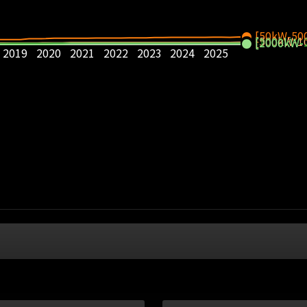
[50kW-50
[500kW-1
[1000kW-
[2000kW-
2019
2020
2021
2022
2023
2024
2025