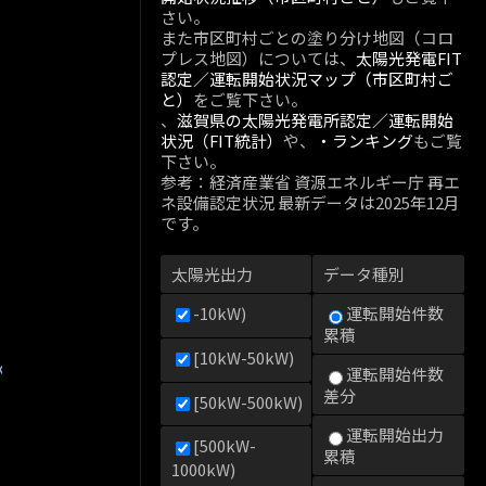
さい。
また市区町村ごとの塗り分け地図（コロ
プレス地図）については、
太陽光発電FIT
認定／運転開始状況マップ（市区町村ご
と）
をご覧下さい。
、
滋賀県の太陽光発電所認定／運転開始
状況（FIT統計）
や、
・ランキング
もご覧
下さい。
参考：経済産業省 資源エネルギー庁 再エ
ネ設備認定状況 最新データは2025年12月
です。
太陽光出力
データ種別
-10kW)
運転開始件数
累積
[10kW-50kW)
kW)
運転開始件数
差分
[50kW-500kW)
運転開始出力
[500kW-
累積
1000kW)