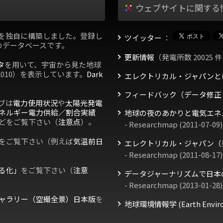
ウェブサイトに関する
を独自に構築しました。登録し
ツイッター
：
のデータベースです。
更新情報
（発電所数 20025 件
タ
を用いて、宇宙から見た地球
2010）を表示しています。
Dark
エレクトリカル・ジャパンと
フィードバック（データ修正
ブは
電力使用状況
や
太陽光発電
ネルギー電力供給／割合実績
地球の夜のあかりと電気エネ
どをご覧下さい（
注意点
）。
- Researchmap (2011-07-09)
をご覧下さい（例えば
気温前日
エレクトリカル・ジャパン（
- Researchmap (2011-08-17)
る化」
をご覧下さい（
注意
データジャーナリズムで日本
- Researchmap (2013-01-28)
ャラリー（空撮全景）日本版
を
地球環境情報学 (Earth Environm