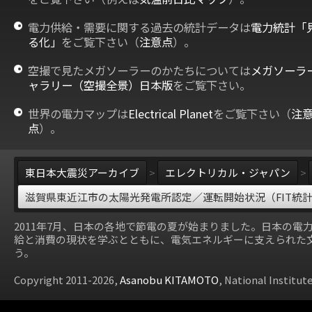
電力供給・需要に関する過去の統計データは
電力統計「
る化」
をご覧下さい（
注意点
）。
空撮で見たメガソーラーのかたちについては
メガソーラ
ャラリー（空撮全景）日本版
をご覧下さい。
世界の電力マップは
Electrical Planet
をご覧下さい（
注
点
）。
東日本大震災アーカイブ
>
エレクトリカル・ジャパン
>
滋賀県東近江市の太陽光発電所認定／運転開始状況（FIT統
2011年7月、日本の各地で節電の夏が始まりました。日本の電
給と消費の現状を学ぶとともに、電気エネルギーに支えられた
う。
Copyright 2011-2026,
Asanobu KITAMOTO
, National Institut