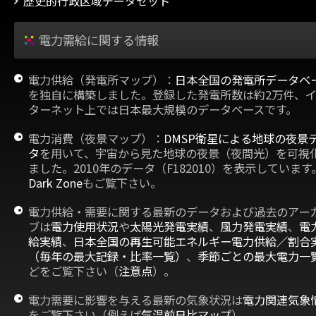
歴史的行政区域データセット
電力需給に関する情報
電力供給（発電所マップ）：
日本全国の発電所データベ
を独自に構築しました。登録した発電所数は約2万件、
ターネット上では日本最大規模のデータベースです。
電力消費（夜景マップ）：
DMSP衛星による地球の夜景
タ
を用いて、宇宙から見た地球の夜景（夜間光）を可視
ました。2010年のデータ（F182010）を表示しています
Dark Zone
もご覧下さい。
電力供給・需要に関する最新のデータおよび過去のアー
ブは
電力使用状況
や
太陽光発電実績
、
風力発電実績
、
電
給実績
、
日本全国の再生可能エネルギー電力供給／割合
（毎年の最大記録・比率一覧）
、
季節ごとの最大電力一
どをご覧下さい（
注意点
）。
電力需要に影響を与える最新の気象状況は
電力関連気象
をご覧下さい（例えば
気温前日比マップ
）。