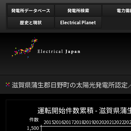
発電所データベース
発電所検索
電力需
歴史と現状
Electrical Planet
滋賀県蒲生郡日野町の太陽光発電所認定／
運転開始件数累積 - 滋賀県蒲
件数
2015
2016
2017
2018
2019
2020
2021
2022
20
1,500