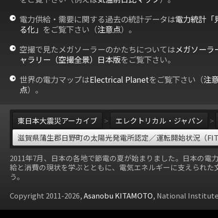
電力供給・需要に関する過去の統計データは
電力統計「
る化」
をご覧下さい（
注意点
）。
空撮で見たメガソーラーのかたちについては
メガソーラ
ャラリー（空撮全景）日本版
をご覧下さい。
世界の電力マップは
Electrical Planet
をご覧下さい（
注
点
）。
東日本大震災アーカイブ
>
エレクトリカル・ジャパン
>
滋賀県蒲生郡日野町の太陽光発電所認定／運転開始状況（FI
2011年7月、日本の各地で節電の夏が始まりました。日本の電
給と消費の現状を学ぶとともに、電気エネルギーに支えられた
う。
Copyright 2011-2026,
Asanobu KITAMOTO
, National Institut