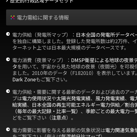
歴史的行政区域データセット
電力需給に関する情報
電力供給（発電所マップ）：
日本全国の発電所データベ
を独自に構築しました。登録した発電所数は約2万件、
ターネット上では日本最大規模のデータベースです。
電力消費（夜景マップ）：
DMSP衛星による地球の夜景
タ
を用いて、宇宙から見た地球の夜景（夜間光）を可視
ました。2010年のデータ（F182010）を表示しています
Dark Zone
もご覧下さい。
電力供給・需要に関する最新のデータおよび過去のアー
ブは
電力使用状況
や
太陽光発電実績
、
風力発電実績
、
電
給実績
、
日本全国の再生可能エネルギー電力供給／割合
（毎年の最大記録・比率一覧）
、
季節ごとの最大電力一
どをご覧下さい（
注意点
）。
電力需要に影響を与える最新の気象状況は
電力関連気象
をご覧下さい（例えば
気温前日比マップ
）。