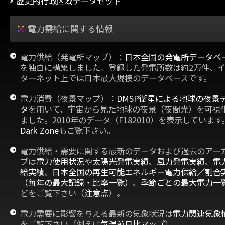
歴史的行政区域データセット
電力需給に関する情報
電力供給（発電所マップ）：
日本全国の発電所データベ
を独自に構築しました。登録した発電所数は約2万件、
ターネット上では日本最大規模のデータベースです。
電力消費（夜景マップ）：
DMSP衛星による地球の夜景
タ
を用いて、宇宙から見た地球の夜景（夜間光）を可視
ました。2010年のデータ（F182010）を表示しています
Dark Zone
もご覧下さい。
電力供給・需要に関する最新のデータおよび過去のアー
ブは
電力使用状況
や
太陽光発電実績
、
風力発電実績
、
電
給実績
、
日本全国の再生可能エネルギー電力供給／割合
（毎年の最大記録・比率一覧）
、
季節ごとの最大電力一
どをご覧下さい（
注意点
）。
電力需要に影響を与える最新の気象状況は
電力関連気象
をご覧下さい（例えば
気温前日比マップ
）。