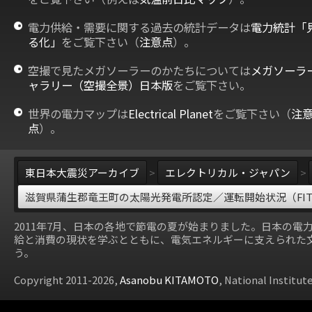
電力供給・需要に関する過去の統計データは
電力統計「
る化」
をご覧下さい（
注意点
）。
空撮で見たメガソーラーのかたちについては
メガソーラ
ャラリー（空撮全景）日本版
をご覧下さい。
世界の電力マップは
Electrical Planet
をご覧下さい（
注
点
）。
東日本大震災アーカイブ
>
エレクトリカル・ジャパン
>
滋賀県蒲生郡竜王町の太陽光発電所認定／運転開始状況（FI
2011年7月、日本の各地で節電の夏が始まりました。日本の電
給と消費の現状を学ぶとともに、電気エネルギーに支えられた
う。
Copyright 2011-2026,
Asanobu KITAMOTO
, National Institut