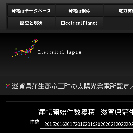
発電所データベース
発電所検索
電力需
歴史と現状
Electrical Planet
滋賀県蒲生郡竜王町の太陽光発電所認定／
運転開始件数累積 - 滋賀県蒲
件数
2015
2016
2017
2018
2019
2020
2021
2022
20